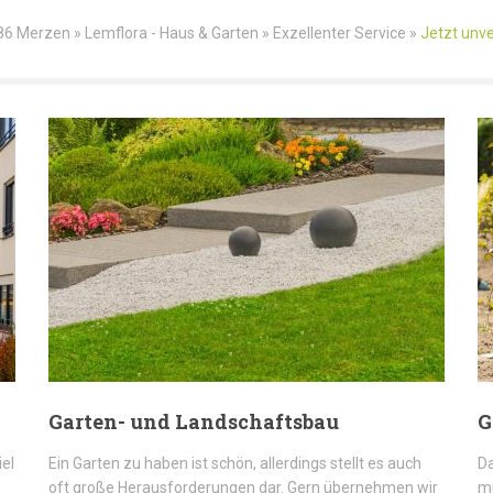
86 Merzen » Lemflora - Haus & Garten » Exzellenter Service »
Jetzt unve
Garten- und Landschaftsbau
G
iel
Ein Garten zu haben ist schön, allerdings stellt es auch
Da
oft große Herausforderungen dar. Gern übernehmen wir
mü