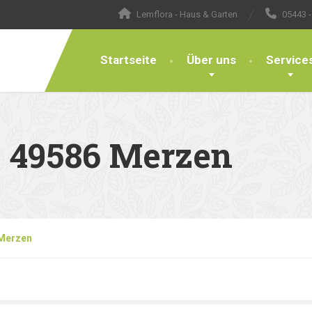
Lemflora - Haus & Garten
05443 -
Startseite
Über uns
Service
– 49586 Merzen
 Merzen