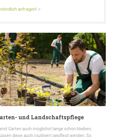
rbindlich anfragen!
✓
arten- und Landschaftspflege
mit Gärten auch möglichst lange schön bleiben,
ssen diese auch routiniert gepflegt werden. So