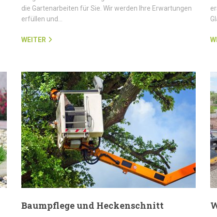
die Gartenarbeiten für Sie. Wir werden Ihre Erwartungen
er
erfüllen und…
G
WEITER
W
Baumpflege und Heckenschnitt
W