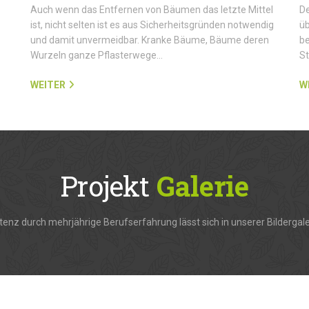
Auch wenn das Entfernen von Bäumen das letzte Mittel
De
ist, nicht selten ist es aus Sicherheitsgründen notwendig
üb
und damit unvermeidbar. Kranke Bäume, Bäume deren
be
Wurzeln ganze Pflasterwege…
S
WEITER
W
Projekt
Galerie
enz durch mehrjährige Berufserfahrung lässt sich in unserer Bildergale