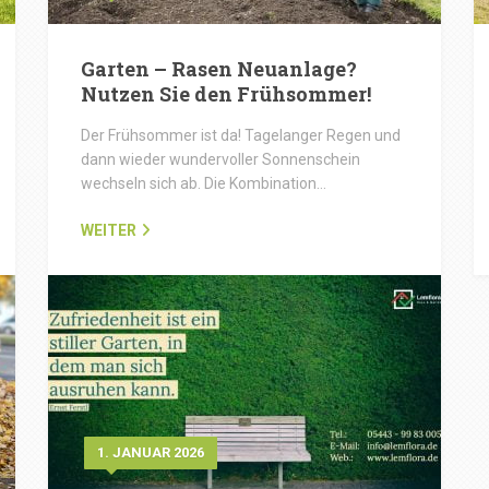
Garten – Rasen Neuanlage?
Nutzen Sie den Frühsommer!
Der Frühsommer ist da! Tagelanger Regen und
dann wieder wundervoller Sonnenschein
wechseln sich ab. Die Kombination…
WEITER
1. JANUAR 2026