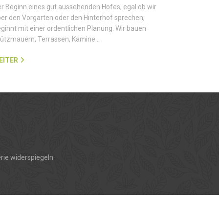
r Beginn eines gut aussehenden Hofes, egal ob wir
er den Vorgarten oder den Hinterhof sprechen,
ginnt mit einer ordentlichen Planung. Wir bauen
tützmauern, Terrassen, Kamine…
EITER
rie widerspiegeln