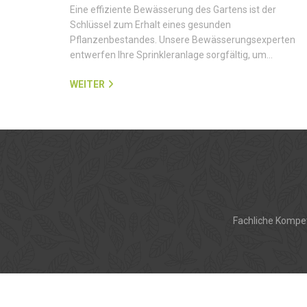
Eine effiziente Bewässerung des Gartens ist der
Schlüssel zum Erhalt eines gesunden
Pflanzenbestandes. Unsere Bewässerungsexperten
entwerfen Ihre Sprinkleranlage sorgfältig, um…
WEITER
Fachliche Kompet