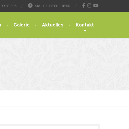
 99 83 005
Mo - Sa: 08:00 - 18:00
s
Galerie
Aktuelles
Kontakt