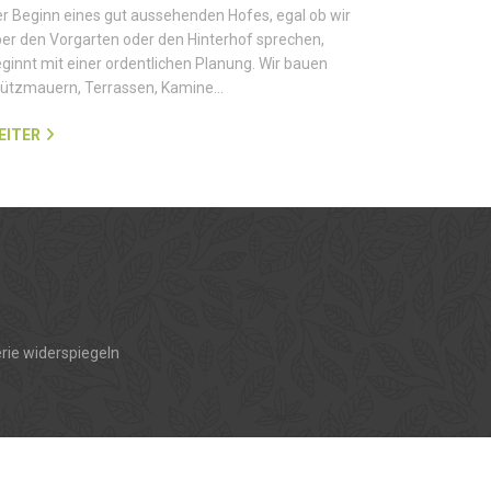
r Beginn eines gut aussehenden Hofes, egal ob wir
er den Vorgarten oder den Hinterhof sprechen,
ginnt mit einer ordentlichen Planung. Wir bauen
tützmauern, Terrassen, Kamine…
EITER
rie widerspiegeln