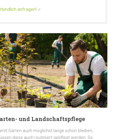
rbindlich anfragen!
✓
arten- und Landschaftspflege
mit Gärten auch möglichst lange schön bleiben,
ssen diese auch routiniert gepflegt werden. So