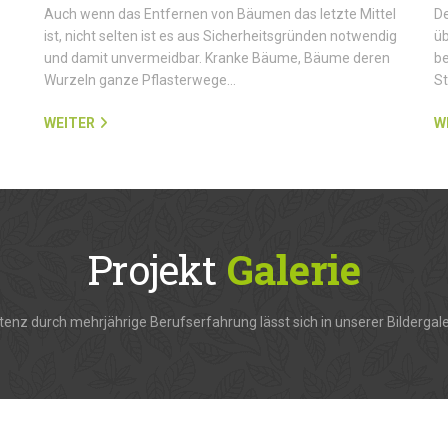
Auch wenn das Entfernen von Bäumen das letzte Mittel
De
ist, nicht selten ist es aus Sicherheitsgründen notwendig
üb
und damit unvermeidbar. Kranke Bäume, Bäume deren
be
Wurzeln ganze Pflasterwege…
S
WEITER
W
Projekt
Galerie
enz durch mehrjährige Berufserfahrung lässt sich in unserer Bildergale