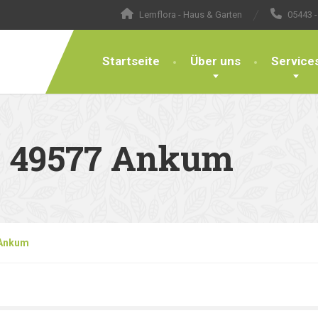
Lemflora - Haus & Garten
05443 -
Startseite
Über uns
Service
– 49577 Ankum
 Ankum