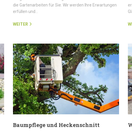
die Gartenarbeiten für Sie. Wir werden Ihre Erwartungen
er
erfüllen und…
G
WEITER
W
Baumpflege und Heckenschnitt
W