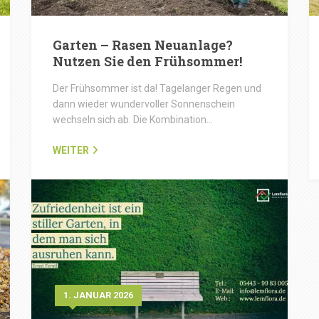
Garten – Rasen Neuanlage?
Nutzen Sie den Frühsommer!
Der Frühsommer ist da! Tagelanger Regen und
dann wieder wundervoller Sonnenschein
wechseln sich ab. Die Kombination…
WEITER
1. JANUAR 2026