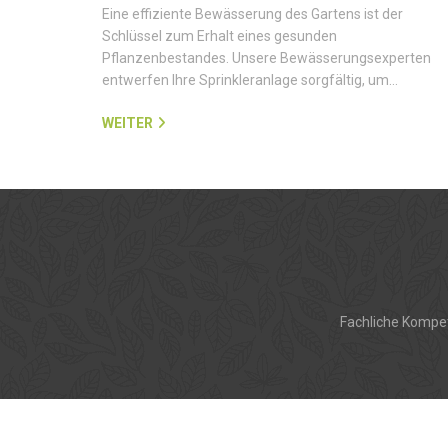
Eine effiziente Bewässerung des Gartens ist der
Schlüssel zum Erhalt eines gesunden
Pflanzenbestandes. Unsere Bewässerungsexperten
entwerfen Ihre Sprinkleranlage sorgfältig, um…
WEITER
Fachliche Kompet