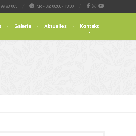
 99 83 005
Mo - Sa: 08:00 - 18:00
s
Galerie
Aktuelles
Kontakt