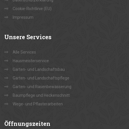
Datenschutzerklärung
Cookie-Richtlinie (EU)
Impressum
Unsere
Services
Alle Services
Hausmeisterservice
Garten- und Landschaftsbau
Garten- und Landschaftspflege
Garten- und Rasenbewässerung
Baumpflege und Heckenschnitt
Wege- und Pflasterarbeiten
Öffnungszeiten