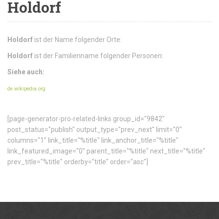
Holdorf
Holdorf
ist der Name folgender Orte:
Holdorf
ist der Familienname folgender Personen:
Siehe auch:
de.wikipedia.org
[page-generator-pro-related-links group_id="9842"
post_status="publish" output_type="prev_next" limit="0"
columns="1" link_title="%title" link_anchor_title="%title"
link_featured_image="0" parent_title="%title" next_title="%title"
prev_title="%title" orderby="title" order="asc"]