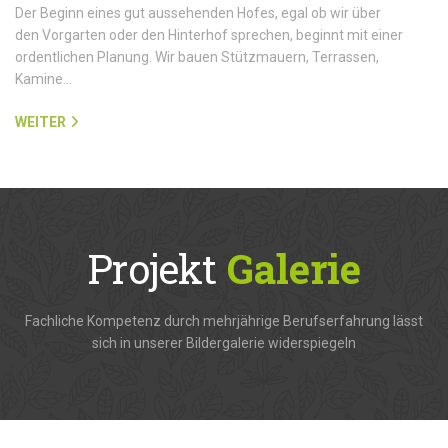
Der Beginn eines gut aussehenden Hofes, egal ob wir über
den Vorgarten oder den Hinterhof sprechen, beginnt mit einer
ordentlichen Planung. Wir bauen Stützmauern, Terrassen,
Kamine…
WEITER
Projekt
Galerie
Fachliche Kompetenz durch mehrjährige Berufserfahrung lässt
sich in unserer Bildergalerie widerspiegeln