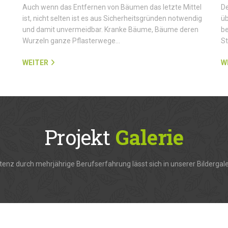
Auch wenn das Entfernen von Bäumen das letzte Mittel
De
ist, nicht selten ist es aus Sicherheitsgründen notwendig
üb
und damit unvermeidbar. Kranke Bäume, Bäume deren
be
Wurzeln ganze Pflasterwege…
S
WEITER
W
Projekt
Galerie
enz durch mehrjährige Berufserfahrung lässt sich in unserer Bildergale