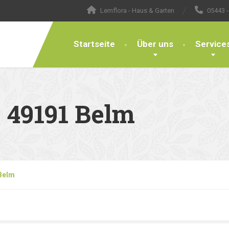
Lemflora - Haus & Garten
05443 -
Startseite
Über uns
Service
 49191 Belm
 Belm