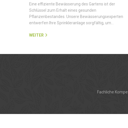
Eine effiziente Bewässerung des Gartens ist der
Schlüssel zum Erhalt eines gesunden
Pflanzenbestandes. Unsere Bewässerungsexperten
entwerfen Ihre Sprinkleranlage sorgfältig, um…
WEITER
Fachliche Kompet