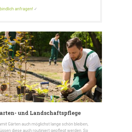
bindlich anfragen!
✓
arten- und Landschaftspflege
mit Gärten auch möglichst lange schön bleiben,
ssen diese auch routiniert gepflegt werden. So