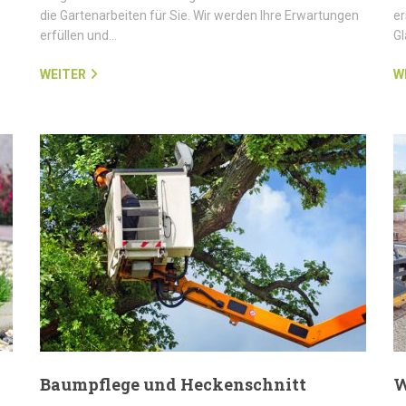
die Gartenarbeiten für Sie. Wir werden Ihre Erwartungen
er
erfüllen und…
G
WEITER
W
Baumpflege und Heckenschnitt
W