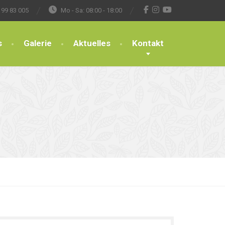
 99 83 005
Mo - Sa: 08:00 - 18:00
s
Galerie
Aktuelles
Kontakt