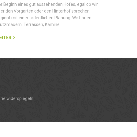
r Beginn eines gut aussehenden Hofes, egal ob wir
er den Vorgarten oder den Hinterhof sprechen,
ginnt mit einer ordentlichen Planung. Wir bauen
tützmauern, Terrassen, Kamine…
EITER
rie widerspiegeln