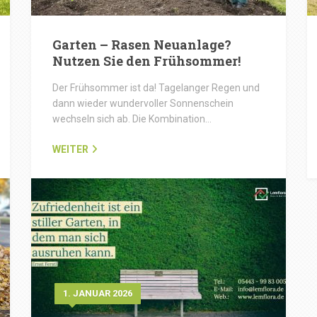
Garten – Rasen Neuanlage?
Nutzen Sie den Frühsommer!
Der Frühsommer ist da! Tagelanger Regen und
dann wieder wundervoller Sonnenschein
wechseln sich ab. Die Kombination…
WEITER
1. JANUAR 2026