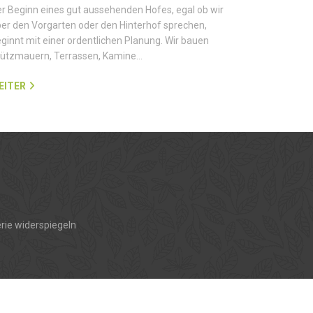
r Beginn eines gut aussehenden Hofes, egal ob wir
er den Vorgarten oder den Hinterhof sprechen,
ginnt mit einer ordentlichen Planung. Wir bauen
tützmauern, Terrassen, Kamine…
EITER
rie widerspiegeln