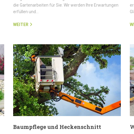
die Gartenarbeiten für Sie. Wir werden Ihre Erwartungen
er
erfüllen und…
G
WEITER
W
Baumpflege und Heckenschnitt
W