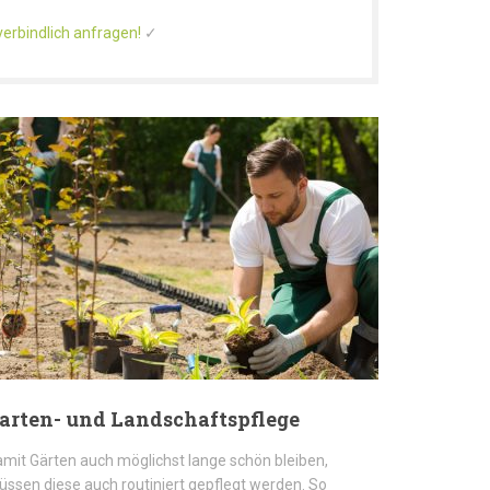
verbindlich anfragen!
✓
arten- und Landschaftspflege
mit Gärten auch möglichst lange schön bleiben,
ssen diese auch routiniert gepflegt werden. So