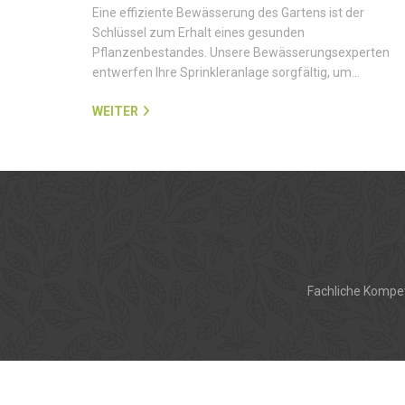
Eine effiziente Bewässerung des Gartens ist der
Schlüssel zum Erhalt eines gesunden
Pflanzenbestandes. Unsere Bewässerungsexperten
entwerfen Ihre Sprinkleranlage sorgfältig, um…
WEITER
Fachliche Kompet