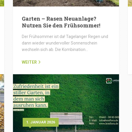
Garten – Rasen Neuanlage?
Nutzen Sie den Frühsommer!
Der Frühsommer ist da! Tagelanger Regen und
dann wieder wundervoller Sonnenschein
wechseln sich ab. Die Kombination…
WEITER
1. JANUAR 2026