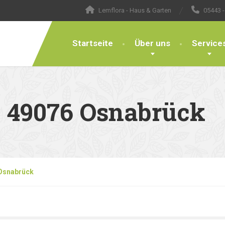
Lemflora - Haus & Garten
05443 -
Startseite
Über uns
Service
– 49076 Osnabrück
 Osnabrück