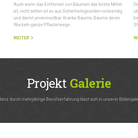
Auch wenn das Entfernen von Bäumen das letzte Mittel
De
ist, nicht selten ist es aus Sicherheitsgründen notwendig
üb
und damit unvermeidbar. Kranke Bäume, Bäume deren
be
Wurzeln ganze Pflasterwege…
S
WEITER
W
Projekt
Galerie
enz durch mehrjährige Berufserfahrung lässt sich in unserer Bildergale