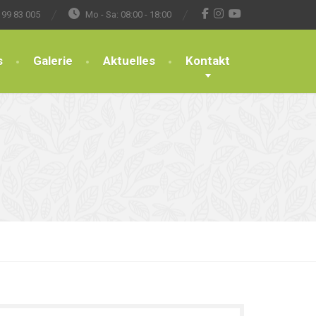
 99 83 005
Mo - Sa: 08:00 - 18:00
s
Galerie
Aktuelles
Kontakt