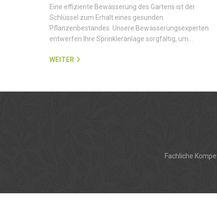
Eine effiziente Bewässerung des Gartens ist der
Schlüssel zum Erhalt eines gesunden
Pflanzenbestandes. Unsere Bewässerungsexperten
entwerfen Ihre Sprinkleranlage sorgfältig, um…
WEITER
Fachliche Kompet