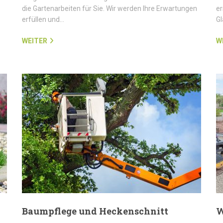
die Gartenarbeiten für Sie. Wir werden Ihre Erwartungen
er
erfüllen und…
G
WEITER
W
Baumpflege und Heckenschnitt
W