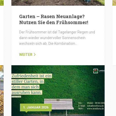
Garten – Rasen Neuanlage?
Nutzen Sie den Frühsommer!
Der Frühsommer ist da! Tagelanger Regen und
dann wieder wundervoller Sonnenschein
wechseln sich ab. Die Kombination…
WEITER
1. JANUAR 2026