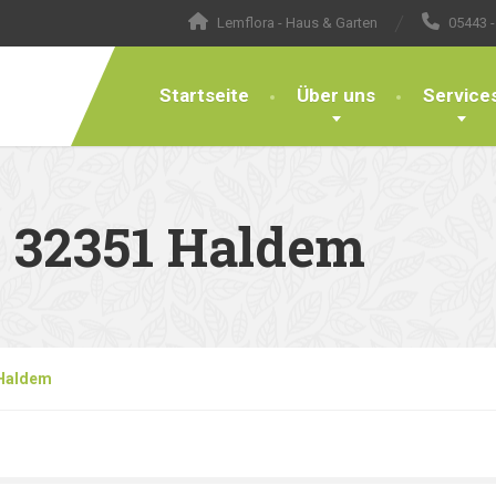
Lemflora - Haus & Garten
05443 -
Startseite
Über uns
Service
– 32351 Haldem
 Haldem