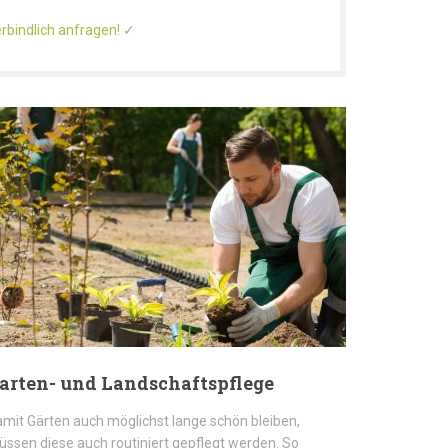
rbindlich anfragen!
✓
arten- und Landschaftspflege
mit Gärten auch möglichst lange schön bleiben,
ssen diese auch routiniert gepflegt werden. So