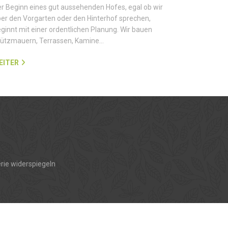
r Beginn eines gut aussehenden Hofes, egal ob wir
er den Vorgarten oder den Hinterhof sprechen,
ginnt mit einer ordentlichen Planung. Wir bauen
tützmauern, Terrassen, Kamine…
EITER
rie widerspiegeln