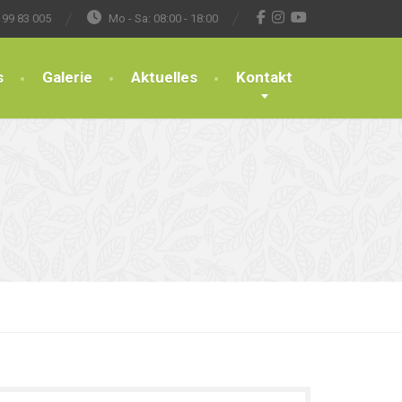
 99 83 005
Mo - Sa: 08:00 - 18:00
s
Galerie
Aktuelles
Kontakt