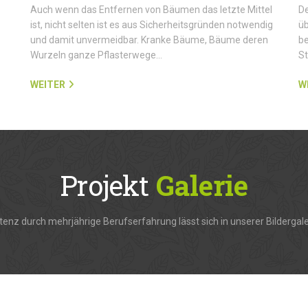
Auch wenn das Entfernen von Bäumen das letzte Mittel
De
ist, nicht selten ist es aus Sicherheitsgründen notwendig
üb
und damit unvermeidbar. Kranke Bäume, Bäume deren
be
Wurzeln ganze Pflasterwege…
S
WEITER
W
Projekt
Galerie
enz durch mehrjährige Berufserfahrung lässt sich in unserer Bildergale