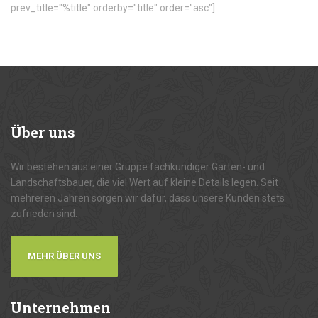
prev_title="%title" orderby="title" order="asc"]
Über
uns
Wir bestehen aus einer Gruppe fachkundiger Garten- und
Landschaftsbauer, die viel Wert auf kleine Details legen. Seit
mehreren Jahren sorgen wir dafür, dass unsere Kunden stets
zufrieden sind.
MEHR ÜBER UNS
Unternehmen