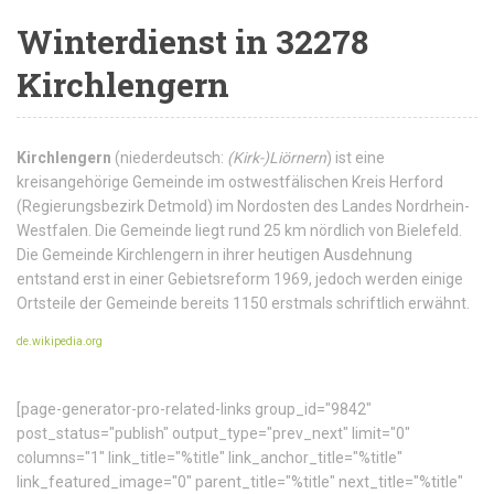
Winterdienst in 32278
Kirchlengern
Kirchlengern
(niederdeutsch:
(Kirk-)Liörnern
) ist eine
kreisangehörige Gemeinde im ostwestfälischen Kreis Herford
(Regierungsbezirk Detmold) im Nordosten des Landes Nordrhein-
Westfalen. Die Gemeinde liegt rund 25 km nördlich von Bielefeld.
Die Gemeinde Kirchlengern in ihrer heutigen Ausdehnung
entstand erst in einer Gebietsreform 1969, jedoch werden einige
Ortsteile der Gemeinde bereits 1150 erstmals schriftlich erwähnt.
de.wikipedia.org
[page-generator-pro-related-links group_id="9842"
post_status="publish" output_type="prev_next" limit="0"
columns="1" link_title="%title" link_anchor_title="%title"
link_featured_image="0" parent_title="%title" next_title="%title"