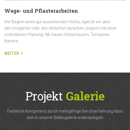
Wege- und Pflasterarbeiten
Der Beginn eines gut aussehenden Hofes, egal ob wir über
den Vorgarten oder den Hinterhof sprechen, beginnt mit einer
ordentlichen Planung. Wir bauen Stützmauern, Terrassen,
Kamine…
WEITER
Projekt
Galerie
Fachliche Kompetenz durch mehrjährige Berufserfahrung lässt
sich in unserer Bildergalerie widerspiegeln