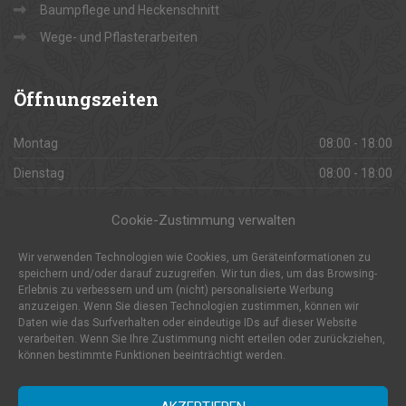
Baumpflege und Heckenschnitt
Wege- und Pflasterarbeiten
Öffnungszeiten
Montag
08:00 - 18:00
Dienstag
08:00 - 18:00
Mittwoch
08:00 - 18:00
Cookie-Zustimmung verwalten
Donnerstag
08:00 - 18:00
Wir verwenden Technologien wie Cookies, um Geräteinformationen zu
Freitag
08:00 - 18:00
speichern und/oder darauf zuzugreifen. Wir tun dies, um das Browsing-
Erlebnis zu verbessern und um (nicht) personalisierte Werbung
Samstag
08:00 - 18:00
anzuzeigen. Wenn Sie diesen Technologien zustimmen, können wir
Sonntag
Daten wie das Surfverhalten oder eindeutige IDs auf dieser Website
Geschlossen
verarbeiten. Wenn Sie Ihre Zustimmung nicht erteilen oder zurückziehen,
können bestimmte Funktionen beeinträchtigt werden.