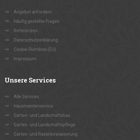
Angebot anfordern
Häufig gestellte Fragen
Referenzen
Datenschutzerklärung
Cookie-Richtlinie (EU)
Impressum
Unsere
Services
Alle Services
Hausmeisterservice
Garten- und Landschaftsbau
Garten- und Landschaftspflege
Garten- und Rasenbewässerung