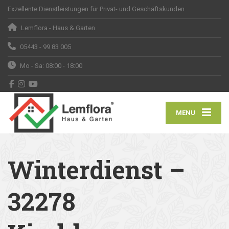
Exzellente Dienstleistungen für Privat- und Geschäftskunden
Lemflora - Haus & Garten
05443 - 99 83 005
Mo - Sa: 08:00 - 18:00
MENU
Winterdienst –
32278