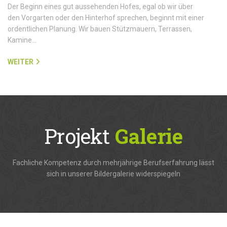
Der Beginn eines gut aussehenden Hofes, egal ob wir über
den Vorgarten oder den Hinterhof sprechen, beginnt mit einer
ordentlichen Planung. Wir bauen Stützmauern, Terrassen,
Kamine…
WEITER
Projekt
Galerie
Fachliche Kompetenz durch mehrjährige Berufserfahrung lässt
sich in unserer Bildergalerie widerspiegeln