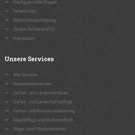
Häufig gestellte Fragen
Referenzen
Datenschutzerklärung
Cookie-Richtlinie (EU)
Impressum
Unsere
Services
Alle Services
Hausmeisterservice
Garten- und Landschaftsbau
Garten- und Landschaftspflege
Garten- und Rasenbewässerung
Baumpflege und Heckenschnitt
Wege- und Pflasterarbeiten