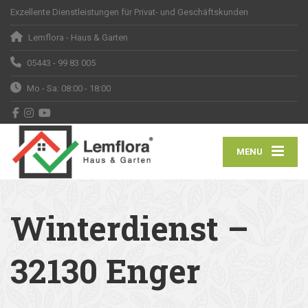
Exzellente Dienstleistungen für Privat- und Geschäftskunden
Lemflora - Haus & Garten
05443 - 99 83 005
Mo - Sa: 08:00 - 18:00
MENU
Winterdienst –
32130 Enger