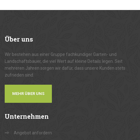
Über
uns
Wir bestehen aus einer Gruppe fachkundiger Garten- und
Landschaftsbauer, die viel Wert auf kleine Details legen. Seit
mehreren Jahren sorgen wir dafür, dass unsere Kunden stets
zufrieden sind.
MEHR ÜBER UNS
Unternehmen
Angebot anfordern