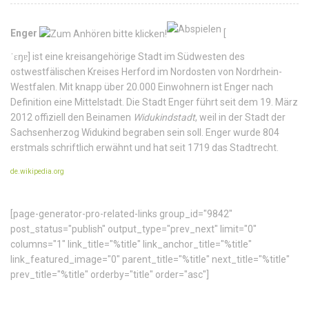
Enger
[
ˈɛŋɐ
]
ist eine kreisangehörige Stadt im Südwesten des
ostwestfälischen Kreises Herford im Nordosten von Nordrhein-
Westfalen. Mit knapp über 20.000 Einwohnern ist Enger nach
Definition eine Mittelstadt. Die Stadt Enger führt seit dem 19. März
2012 offiziell den Beinamen
Widukindstadt
, weil in der Stadt der
Sachsenherzog Widukind begraben sein soll. Enger wurde 804
erstmals schriftlich erwähnt und hat seit 1719 das Stadtrecht.
de.wikipedia.org
[page-generator-pro-related-links group_id="9842"
post_status="publish" output_type="prev_next" limit="0"
columns="1" link_title="%title" link_anchor_title="%title"
link_featured_image="0" parent_title="%title" next_title="%title"
prev_title="%title" orderby="title" order="asc"]