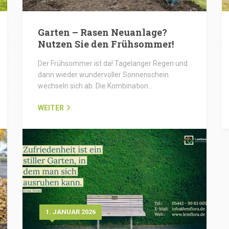
Garten – Rasen Neuanlage?
Nutzen Sie den Frühsommer!
Der Frühsommer ist da! Tagelanger Regen und
dann wieder wundervoller Sonnenschein
wechseln sich ab. Die Kombination…
WEITER
1. JANUAR 2026