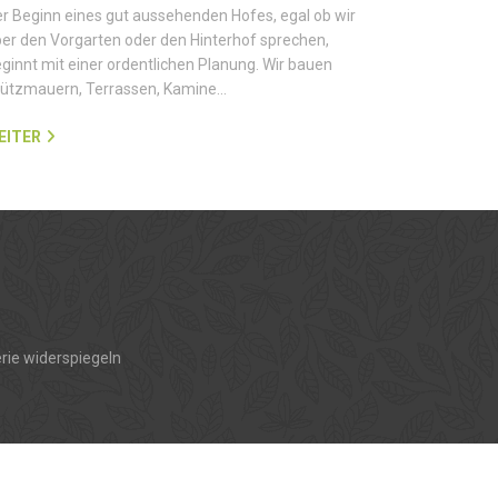
r Beginn eines gut aussehenden Hofes, egal ob wir
er den Vorgarten oder den Hinterhof sprechen,
ginnt mit einer ordentlichen Planung. Wir bauen
tützmauern, Terrassen, Kamine…
EITER
rie widerspiegeln