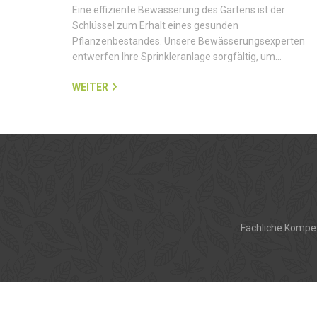
Eine effiziente Bewässerung des Gartens ist der
Schlüssel zum Erhalt eines gesunden
Pflanzenbestandes. Unsere Bewässerungsexperten
entwerfen Ihre Sprinkleranlage sorgfältig, um…
WEITER
Fachliche Kompet