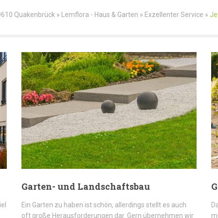
610 Quakenbrück » Lemflora - Haus & Garten » Exzellenter Service »
Je
Garten- und Landschaftsbau
G
iel
Ein Garten zu haben ist schön, allerdings stellt es auch
Da
oft große Herausforderungen dar. Gern übernehmen wir
mü