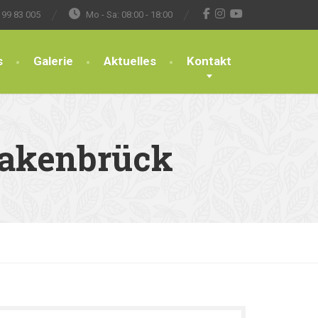
 99 83 005
Mo - Sa: 08:00 - 18:00
s
Galerie
Aktuelles
Kontakt
uakenbrück