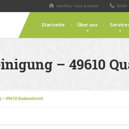
Lemflora - Haus & Garten
05443 -
Startseite
Über uns
Service
inigung – 49610 Q
g – 49610 Quakenbrück