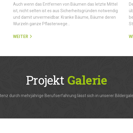
Auch wenn das Entfernen von Bäumen das letzte Mittel
De
ist, nicht selten ist es aus Sicherheitsgründen notwendig
üb
und damit unvermeidbar. Kranke Bäume, Bäume deren
be
Wurzeln ganze Pflasterwege…
S
WEITER
W
Projekt
Galerie
enz durch mehrjährige Berufserfahrung lässt sich in unserer Bildergale