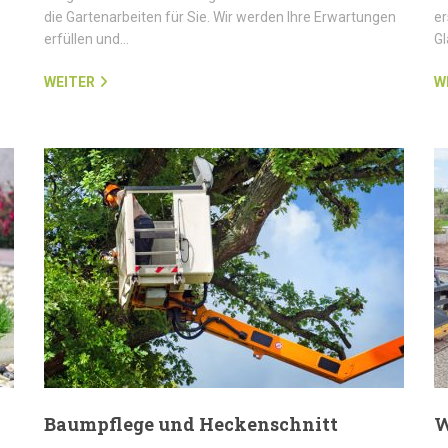
die Gartenarbeiten für Sie. Wir werden Ihre Erwartungen
er
erfüllen und…
G
WEITER
W
Baumpflege und Heckenschnitt
W