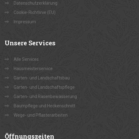
Datenschutzerklärung
Cookie-Richtlinie (EU)
Impressum
Unsere
Services
Alle Services
Hausmeisterservice
Garten- und Landschaftsbau
Garten- und Landschaftspflege
Garten- und Rasenbewässerung
Baumpflege und Heckenschnitt
Wege- und Pflasterarbeiten
Öffnungszeiten