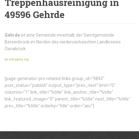
Treppenhausreinigung in
49596 Gehrde
Gehrde
ist eine Gemeinde innerhalb der Samtgemeinde
Bersenbrück im Norden des niedersächsischen Landkreises
Osnabrück.
de.wikipedia.org
[page-generator-pro-related-links group_id="9842"
post_status="publish" output_type="prev_next" limit="0"
columns="1" link_title="%title" link_anchor_title="%title"
link_featured_image="0" parent_title="%title" next_title="%title"
prev_title="%title" orderby="title" order="asc"]