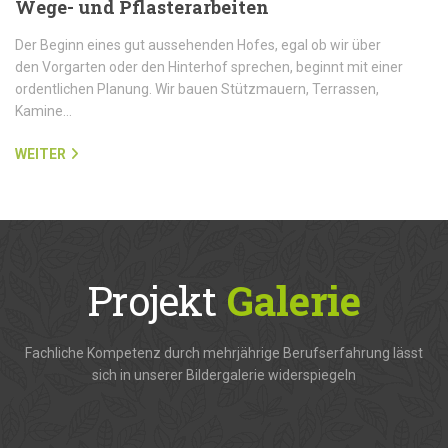
Wege- und Pflasterarbeiten
Der Beginn eines gut aussehenden Hofes, egal ob wir über
den Vorgarten oder den Hinterhof sprechen, beginnt mit einer
ordentlichen Planung. Wir bauen Stützmauern, Terrassen,
Kamine…
WEITER
Projekt
Galerie
Fachliche Kompetenz durch mehrjährige Berufserfahrung lässt
sich in unserer Bildergalerie widerspiegeln