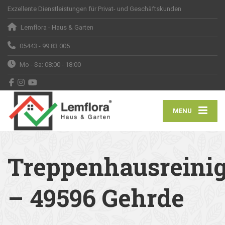
Exzellente Dienstleistungen für Privat- und Geschäftskunden
Lemflora - Haus & Garten
05443 - 99 83 005
Mo - Sa: 08:00 - 18:00
MENU
Treppenhausreini
– 49596 Gehrde