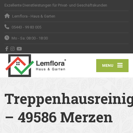
Exzellente Dienstleistungen für Privat- und Geschäftskunden
Lemflora - Haus & Garten
05443 - 99 83 005
Mo - Sa: 08:00 - 18:00
MENU
Treppenhausreini
– 49586 Merzen