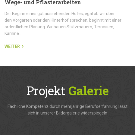
Wege- und Pflasterarbeiten
Der Beginn eines gut aussehenden Hofes, egal ob wir über
den Vorgarten oder den Hinterhof sprechen, beginnt mit einer
ordentlichen Planung. Wir bauen Stützmauern, Terrassen,
Kamine…
WEITER
Projekt
Galerie
Fachliche Kompetenz durch mehrjährige Berufserfahrung lässt
sich in unserer Bildergalerie widerspiegeln