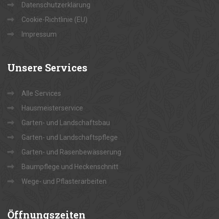
Datenschutzerklärung
Cookie-Richtlinie (EU)
Impressum
Unsere
Services
Alle Services
Hausmeisterservice
Garten- und Landschaftsbau
Garten- und Landschaftspflege
Garten- und Rasenbewässerung
Baumpflege und Heckenschnitt
Wege- und Pflasterarbeiten
Öffnungszeiten