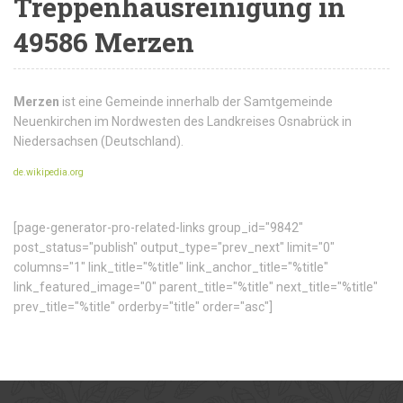
Treppenhausreinigung in
49586 Merzen
Merzen
ist eine Gemeinde innerhalb der Samtgemeinde
Neuenkirchen im Nordwesten des Landkreises Osnabrück in
Niedersachsen (Deutschland).
de.wikipedia.org
[page-generator-pro-related-links group_id="9842"
post_status="publish" output_type="prev_next" limit="0"
columns="1" link_title="%title" link_anchor_title="%title"
link_featured_image="0" parent_title="%title" next_title="%title"
prev_title="%title" orderby="title" order="asc"]