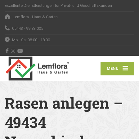
Exzellente Dienstleistungen für Privat- und Geschäftskunden
Lemflora - Haus & Garten
05443 - 99 83 005
Mo - Sa: 08:00 - 18:00
MENU
Rasen anlegen –
49434