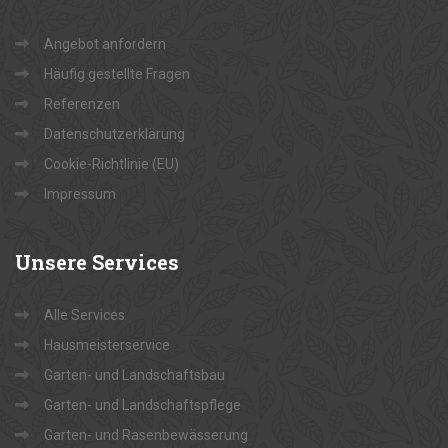
Angebot anfordern
Häufig gestellte Fragen
Referenzen
Datenschutzerklärung
Cookie-Richtlinie (EU)
Impressum
Unsere
Services
Alle Services
Hausmeisterservice
Garten- und Landschaftsbau
Garten- und Landschaftspflege
Garten- und Rasenbewässerung