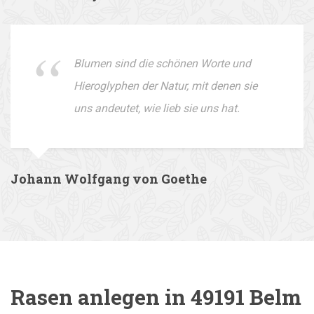
Blumen sind die schönen Worte und
Hieroglyphen der Natur, mit denen sie
uns andeutet, wie lieb sie uns hat.
Johann Wolfgang von Goethe
Rasen anlegen in 49191 Belm