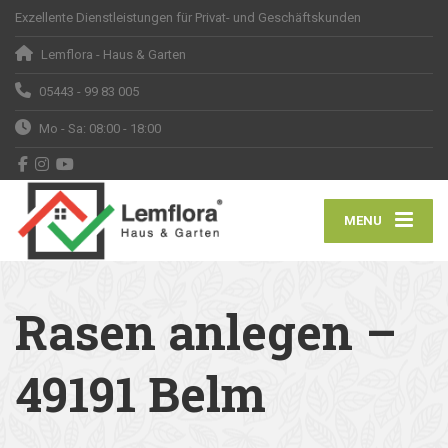
Exzellente Dienstleistungen für Privat- und Geschäftskunden
Lemflora - Haus & Garten
05443 - 99 83 005
Mo - Sa: 08:00 - 18:00
MENU
Rasen anlegen –
49191 Belm