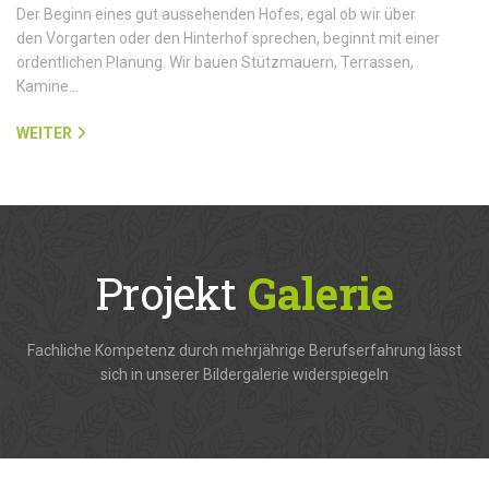
Der Beginn eines gut aussehenden Hofes, egal ob wir über
den Vorgarten oder den Hinterhof sprechen, beginnt mit einer
ordentlichen Planung. Wir bauen Stützmauern, Terrassen,
Kamine…
WEITER
Projekt
Galerie
Fachliche Kompetenz durch mehrjährige Berufserfahrung lässt
sich in unserer Bildergalerie widerspiegeln