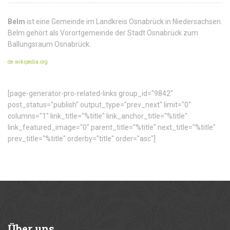
Belm
ist eine Gemeinde im Landkreis Osnabrück in Niedersachsen.
Belm gehört als Vorortgemeinde der Stadt Osnabrück zum
Ballungsraum Osnabrück.
de.wikipedia.org
[page-generator-pro-related-links group_id="9842"
post_status="publish" output_type="prev_next" limit="0"
columns="1" link_title="%title" link_anchor_title="%title"
link_featured_image="0" parent_title="%title" next_title="%title"
prev_title="%title" orderby="title" order="asc"]
Über
uns