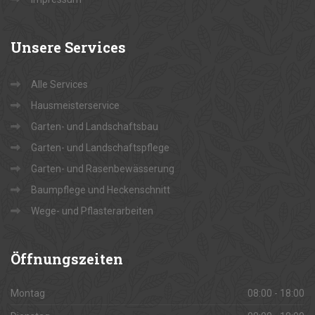
Unsere
Services
Alle Services
Hausmeisterservice
Garten- und Landschaftsbau
Garten- und Landschaftspflege
Garten- und Rasenbewässerung
Baumpflege und Heckenschnitt
Wege- und Pflasterarbeiten
Öffnungszeiten
Montag
08:00 - 18:00