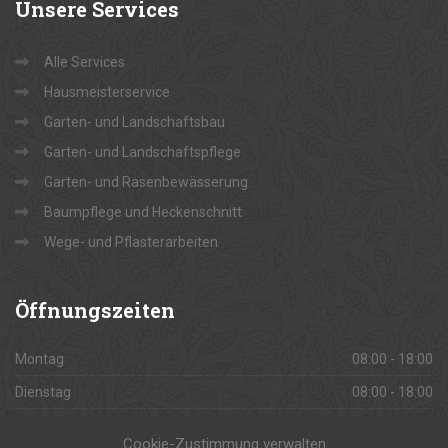
Unsere
Services
Alle Services
Hausmeisterservice
Garten- und Landschaftsbau
Garten- und Landschaftspflege
Garten- und Rasenbewässerung
Baumpflege und Heckenschnitt
Wege- und Pflasterarbeiten
Öffnungszeiten
Montag
08:00 - 18:00
Dienstag
08:00 - 18:00
Mittwoch
08:00 - 18:00
Cookie-Zustimmung verwalten