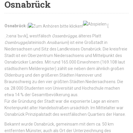
Osnabrück
Osnabrück
(
[
ˌʔɔsnaˈbʁʏk
]
, westfälisch
Ossenbrügge
, älteres Platt
Osenbrugge
,lateinisch
Ansibarium
) ist eine Großstadt in
Niedersachsen und Sitz des Landkreises Osnabrück. Die kreisfreie
Stadt ist ein Oberzentrum Niedersachsens und Mittelpunkt des
Osnabrücker Landes. Mit rund 165.000 Einwohnern (169.108 laut
städtischem Melderegister) zählt sie neben dem ähnlich großen
Oldenburg und den größeren Städten Hannover und
Braunschweig zu den vier größten Städten Niedersachsens. Die
ca. 28.000 Studenten von Universität und Hochschule machen
etwa 14 % der Gesamtbevölkerung aus.
Für die Gründung der Stadt war die exponierte Lage an einem
Knotenpunkt alter Handelsstraßen ursächlich. Im Mittelalter war
Osnabrück Prinzipalstadt des westfälischen Quartiers der Hanse.
Bekannt wurde Osnabrück, gemeinsam mit dem ca. 50 km
entfernten Münster, auch als Ort der Unterzeichnung des