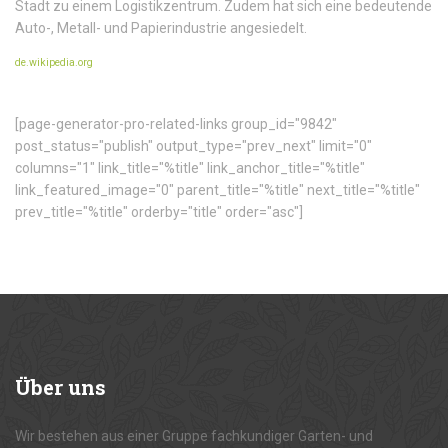
Stadt zu einem Logistikzentrum. Zudem hat sich eine bedeutende
Auto-, Metall- und Papierindustrie angesiedelt.
de.wikipedia.org
[page-generator-pro-related-links group_id="9842"
post_status="publish" output_type="prev_next" limit="0"
columns="1" link_title="%title" link_anchor_title="%title"
link_featured_image="0" parent_title="%title" next_title="%title"
prev_title="%title" orderby="title" order="asc"]
Über
uns
Wir bestehen aus einer Gruppe fachkundiger Garten- und