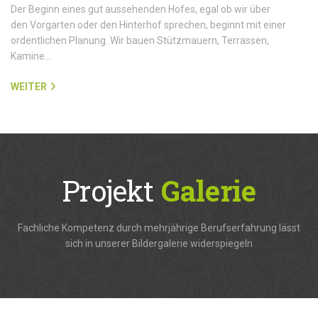
Der Beginn eines gut aussehenden Hofes, egal ob wir über
den Vorgarten oder den Hinterhof sprechen, beginnt mit einer
ordentlichen Planung. Wir bauen Stützmauern, Terrassen,
Kamine…
WEITER
Projekt
Galerie
Fachliche Kompetenz durch mehrjährige Berufserfahrung lässt
sich in unserer Bildergalerie widerspiegeln