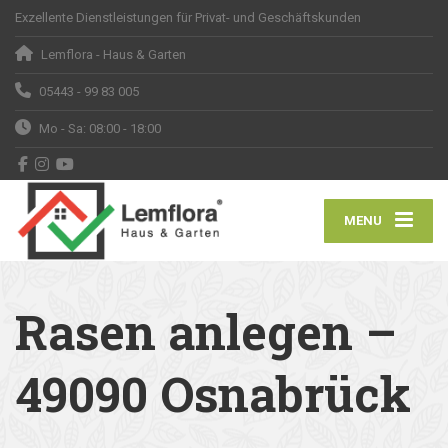
Exzellente Dienstleistungen für Privat- und Geschäftskunden
Lemflora - Haus & Garten
05443 - 99 83 005
Mo - Sa: 08:00 - 18:00
MENU
Rasen anlegen –
49090 Osnabrück