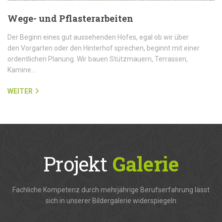
Wege- und Pflasterarbeiten
Der Beginn eines gut aussehenden Hofes, egal ob wir über
den Vorgarten oder den Hinterhof sprechen, beginnt mit einer
ordentlichen Planung. Wir bauen Stützmauern, Terrassen,
Kamine…
WEITER
Projekt
Galerie
Fachliche Kompetenz durch mehrjährige Berufserfahrung lässt
sich in unserer Bildergalerie widerspiegeln