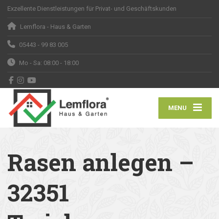
Exzellente Dienstleistungen für Privat- und Geschäftskunden
Lemflora - Haus & Garten
05443 - 99 83 005
Mo - Sa: 08:00 - 18:00
MENU
Rasen anlegen –
32351