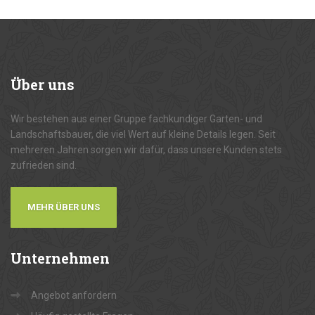
Über
uns
Wir bestehen aus einer Gruppe fachkundiger Garten- und
Landschaftsbauer, die viel Wert auf kleine Details legen. Seit
mehreren Jahren sorgen wir dafür, dass unsere Kunden stets
zufrieden sind.
MEHR ÜBER UNS
Unternehmen
Angebot anfordern