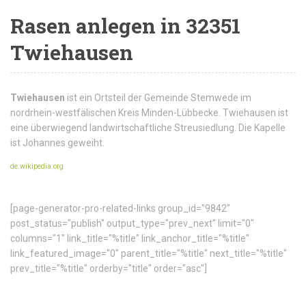
Rasen anlegen in 32351
Twiehausen
Twiehausen
ist ein Ortsteil der Gemeinde Stemwede im
nordrhein-westfälischen Kreis Minden-Lübbecke. Twiehausen ist
eine überwiegend landwirtschaftliche Streusiedlung. Die Kapelle
ist Johannes geweiht.
de.wikipedia.org
[page-generator-pro-related-links group_id="9842"
post_status="publish" output_type="prev_next" limit="0"
columns="1" link_title="%title" link_anchor_title="%title"
link_featured_image="0" parent_title="%title" next_title="%title"
prev_title="%title" orderby="title" order="asc"]