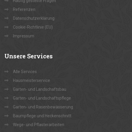
Häufig gestellte Fragen
Referenzen
Datenschutzerklärung
Cookie-Richtlinie (EU)
Impressum
Unsere
Services
Alle Services
Hausmeisterservice
Garten- und Landschaftsbau
Garten- und Landschaftspflege
Garten- und Rasenbewässerung
Baumpflege und Heckenschnitt
Wege- und Pflasterarbeiten