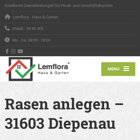
Exzellente Dienstleistungen für Privat- und Geschäftskunden
Lemflora - Haus & Garten
05443 - 99 83 005
Mo - Sa: 08:00 - 18:00
MENU
Rasen anlegen –
31603 Diepenau