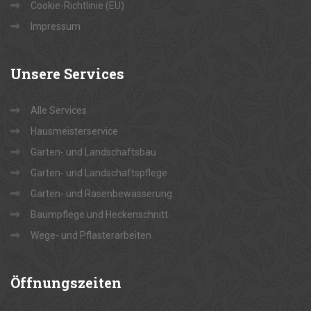
Cookie-Richtlinie (EU)
Impressum
Unsere
Services
Alle Services
Hausmeisterservice
Garten- und Landschaftsbau
Garten- und Landschaftspflege
Garten- und Rasenbewässerung
Baumpflege und Heckenschnitt
Wege- und Pflasterarbeiten
Öffnungszeiten