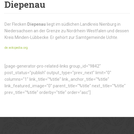
Diepenau
Der Flecken
Diepenau
liegt im südlichen Landkreis Nienburg in
Niedersachsen an der Grenze zu Nordrhein-Westfalen und dessen
Kreis Minden-Lübbecke. Er gehört zur Samtgemeinde Uchte.
de.wikipedia.org
[page-generator-pro-related-links group_id="9842"
post_status="publish" output_type="prev_next" limit="0"
columns="1" link_title="%title" link_anchor_title="%title"
link_featured_image="0" parent_title="%title" next_title="%title"
prev_title="%title" orderby="title" order="asc"]