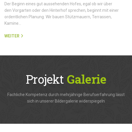
Der Beginn eines gut aussehenden Hofes, egal ob wir über
den Vorgarten oder den Hinterhof sprechen, beginnt mit einer
ordentlichen Planung. Wir bauen Stützmauern, Terrassen,
Kamine…
WEITER
Projekt
Galerie
Fachliche Kompetenz durch mehrjährige Berufserfahrung lässt
sich in unserer Bildergalerie widerspiegeln