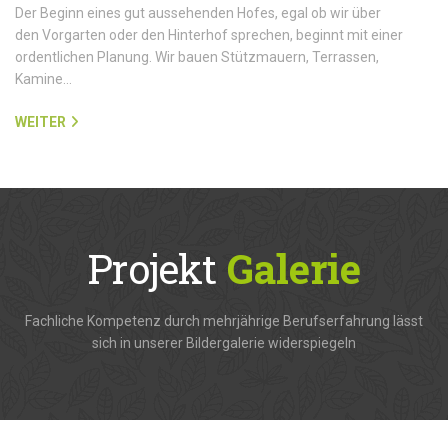
Der Beginn eines gut aussehenden Hofes, egal ob wir über
den Vorgarten oder den Hinterhof sprechen, beginnt mit einer
ordentlichen Planung. Wir bauen Stützmauern, Terrassen,
Kamine…
WEITER
Projekt
Galerie
Fachliche Kompetenz durch mehrjährige Berufserfahrung lässt
sich in unserer Bildergalerie widerspiegeln