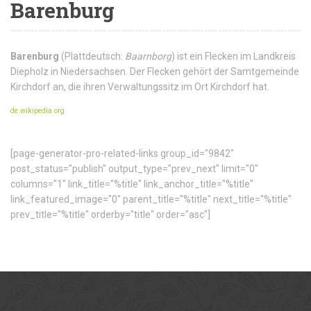
Barenburg
Barenburg
(Plattdeutsch:
Baarnborg
) ist ein Flecken im Landkreis
Diepholz in Niedersachsen. Der Flecken gehört der Samtgemeinde
Kirchdorf an, die ihren Verwaltungssitz im Ort Kirchdorf hat.
de.wikipedia.org
[page-generator-pro-related-links group_id="9842"
post_status="publish" output_type="prev_next" limit="0"
columns="1" link_title="%title" link_anchor_title="%title"
link_featured_image="0" parent_title="%title" next_title="%title"
prev_title="%title" orderby="title" order="asc"]