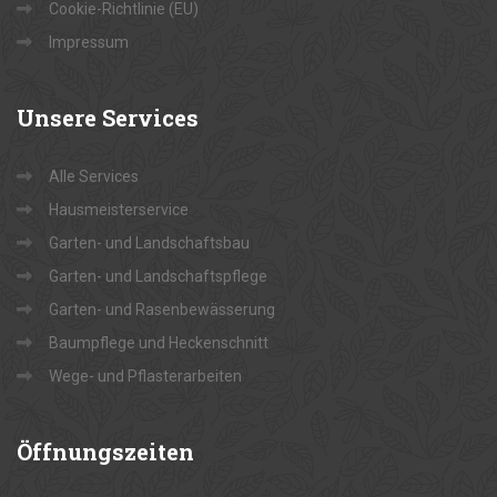
Cookie-Richtlinie (EU)
Impressum
Unsere
Services
Alle Services
Hausmeisterservice
Garten- und Landschaftsbau
Garten- und Landschaftspflege
Garten- und Rasenbewässerung
Baumpflege und Heckenschnitt
Wege- und Pflasterarbeiten
Öffnungszeiten