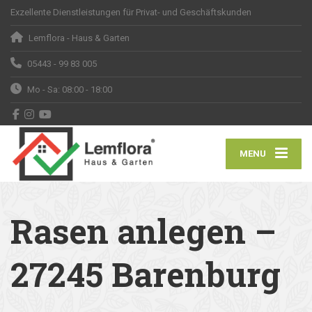
Exzellente Dienstleistungen für Privat- und Geschäftskunden
Lemflora - Haus & Garten
05443 - 99 83 005
Mo - Sa: 08:00 - 18:00
MENU
Rasen anlegen –
27245 Barenburg