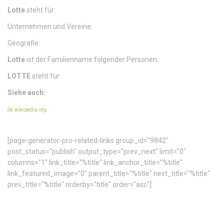
Lotte
steht für:
Unternehmen und Vereine:
Geografie:
Lotte
ist der Familienname folgender Personen:
LOTTE
steht für:
Siehe auch:
de.wikipedia.org
[page-generator-pro-related-links group_id="9842"
post_status="publish" output_type="prev_next" limit="0"
columns="1" link_title="%title" link_anchor_title="%title"
link_featured_image="0" parent_title="%title" next_title="%title"
prev_title="%title" orderby="title" order="asc"]