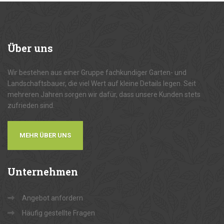
Über
uns
Wir bestehen aus einer Gruppe fachkundiger Garten- und
Landschaftsbauer, die viel Wert auf kleine Details legen. Seit
mehreren Jahren sorgen wir dafür, dass unsere Kunden stets
zufrieden sind.
MEHR ÜBER UNS
Unternehmen
Angebot anfordern
Häufig gestellte Fragen