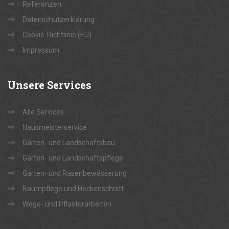
Referenzen
Datenschutzerklärung
Cookie-Richtlinie (EU)
Impressum
Unsere
Services
Alle Services
Hausmeisterservice
Garten- und Landschaftsbau
Garten- und Landschaftspflege
Garten- und Rasenbewässerung
Baumpflege und Heckenschnitt
Wege- und Pflasterarbeiten