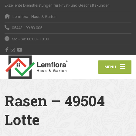
Exzellente Dienstleistungen für Privat- und Geschäftskunden
Lemflora - Haus & Garten
05443 - 99 83 005
Mo - Sa: 08:00 - 18:00
MENU
Rasen – 49504
Lotte