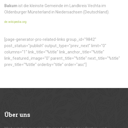
Bakum
ist die kleinste Gemeinde im Landkreis Vechta im
Oldenburger Münsterland in Niedersachsen (Deutschland).
de.wikipedia.org
[page-generator-pro-related-links group_id="9842"
post_status="publish" output_type="prev_next" limit="0"
columns="1" link_title="%title" link_anchor_title="%title"
link_featured_image="0" parent_title="%title" next_title="%title"
prev_title="%title" orderby="title" order="asc"]
Über
uns