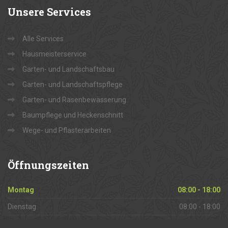
Unsere
Services
Alle Services
Hausmeisterservice
Garten- und Landschaftsbau
Garten- und Landschaftspflege
Garten- und Rasenbewässerung
Baumpflege und Heckenschnitt
Wege- und Pflasterarbeiten
Öffnungszeiten
Montag
08:00 - 18:00
Dienstag
08:00 - 18:00
Mittwoch
08:00 - 18:00