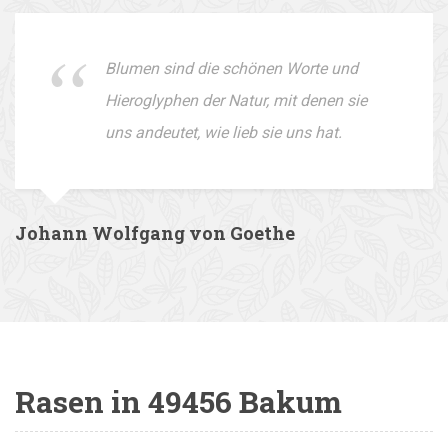
Blumen sind die schönen Worte und
Hieroglyphen der Natur, mit denen sie
uns andeutet, wie lieb sie uns hat.
Johann Wolfgang von Goethe
Rasen in 49456 Bakum