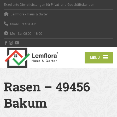
Exzellente Dienstleistungen für Privat- und Geschäftskunden
Lemflora - Haus & Garten
05443 - 99 83 005
Mo - Sa: 08:00 - 18:00
MENU
Rasen – 49456
Bakum