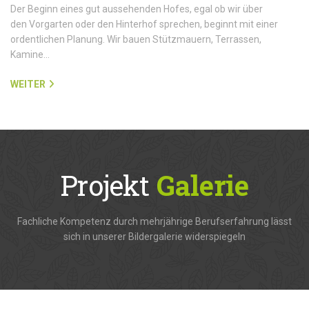
Der Beginn eines gut aussehenden Hofes, egal ob wir über
den Vorgarten oder den Hinterhof sprechen, beginnt mit einer
ordentlichen Planung. Wir bauen Stützmauern, Terrassen,
Kamine…
WEITER
Projekt
Galerie
Fachliche Kompetenz durch mehrjährige Berufserfahrung lässt
sich in unserer Bildergalerie widerspiegeln