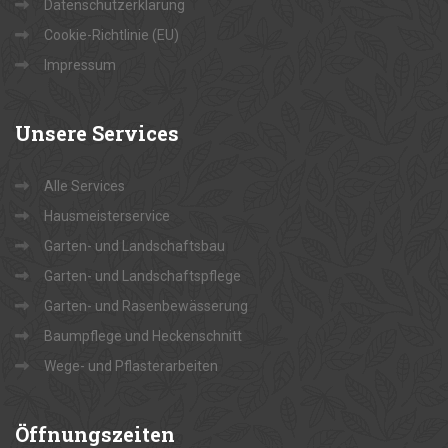
Datenschutzerklärung
Cookie-Richtlinie (EU)
Impressum
Unsere
Services
Alle Services
Hausmeisterservice
Garten- und Landschaftsbau
Garten- und Landschaftspflege
Garten- und Rasenbewässerung
Baumpflege und Heckenschnitt
Wege- und Pflasterarbeiten
Öffnungszeiten