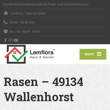
Exzellente Dienstleistungen für Privat- und Geschäftskunden
Lemflora - Haus & Garten
05443 - 99 83 005
Mo - Sa: 08:00 - 18:00
MENU
Rasen – 49134
Wallenhorst