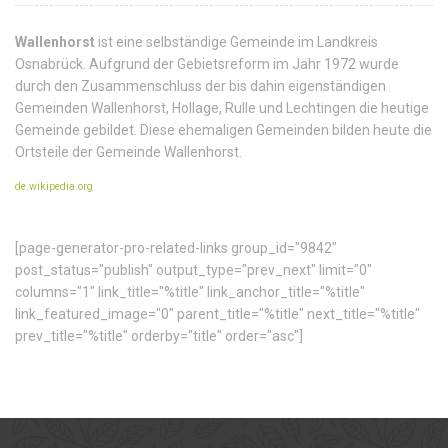
Wallenhorst
ist eine selbständige Gemeinde im Landkreis
Osnabrück. Aufgrund der Gebietsreform im Jahr 1972 wurde
durch den Zusammenschluss der bis dahin eigenständigen
Gemeinden Wallenhorst, Hollage, Rulle und Lechtingen die heutige
Gemeinde gebildet. Diese ehemaligen Gemeinden bilden heute die
Ortsteile der Gemeinde Wallenhorst.
de.wikipedia.org
[page-generator-pro-related-links group_id="9842"
post_status="publish" output_type="prev_next" limit="0"
columns="1" link_title="%title" link_anchor_title="%title"
link_featured_image="0" parent_title="%title" next_title="%title"
prev_title="%title" orderby="title" order="asc"]