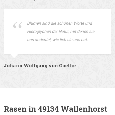
Blumen sind die schönen Worte und
Hieroglyphen der Natur, mit denen sie
uns andeutet, wie lieb sie uns hat.
Johann Wolfgang von Goethe
Rasen in 49134 Wallenhorst