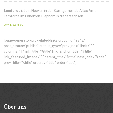
Lemförde
ist ein Flecken in der Samtgemeinde Altes Amt
Lemförde im Landkreis Diepholz in Niedersachsen.
de.wikipedia.org
[page-generator-pro-related-links group_id="9842"
post_status="publish" output_type="prev_next" limit="0"
columns="1" link_title="%title" link_anchor_title="%title"
link_featured_image="0" parent_title="%title" next_title="%title"
prev_title="%title" orderby="title" order="asc"]
Über
uns