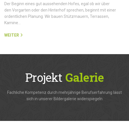
Der Beginn eines gut aussehenden Hofes, egal ob wir über
den Vorgarten oder den Hinterhof sprechen, beginnt mit einer
ordentlichen Planung. Wir bauen Stützmauern, Terrassen,
Kamine…
WEITER
Projekt
Galerie
Fachliche Kompetenz durch mehrjährige Berufserfahrung lässt
sich in unserer Bildergalerie widerspiegeln