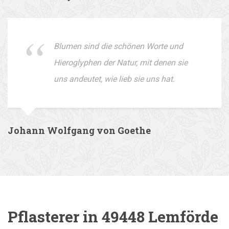
Blumen sind die schönen Worte und
Hieroglyphen der Natur, mit denen sie
uns andeutet, wie lieb sie uns hat.
Johann Wolfgang von Goethe
Pflasterer in 49448 Lemförde