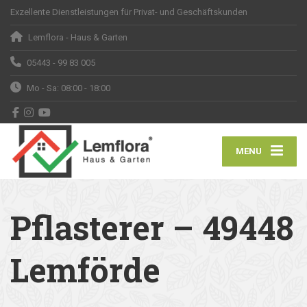
Exzellente Dienstleistungen für Privat- und Geschäftskunden
Lemflora - Haus & Garten
05443 - 99 83 005
Mo - Sa: 08:00 - 18:00
MENU
Pflasterer – 49448
Lemförde