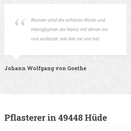
Blumen sind die schönen Worte und
Hieroglyphen der Natur, mit denen sie
uns andeutet, wie lieb sie uns hat.
Johann Wolfgang von Goethe
Pflasterer in 49448 Hüde