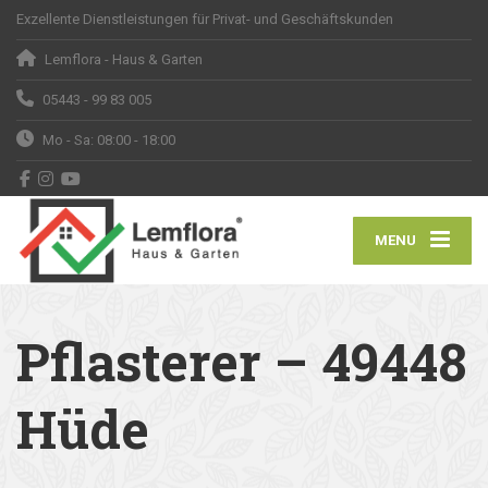
Exzellente Dienstleistungen für Privat- und Geschäftskunden
Lemflora - Haus & Garten
05443 - 99 83 005
Mo - Sa: 08:00 - 18:00
MENU
Pflasterer – 49448
Hüde