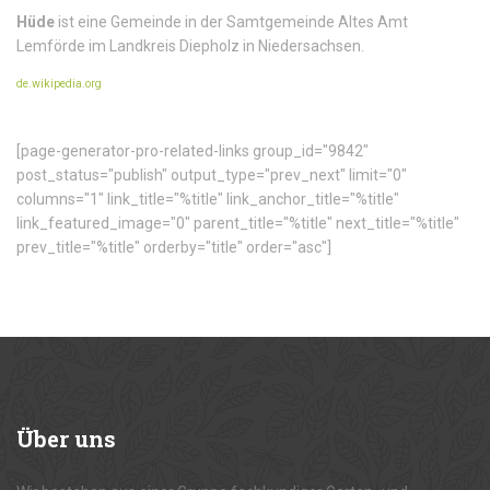
Hüde
ist eine Gemeinde in der Samtgemeinde Altes Amt
Lemförde im Landkreis Diepholz in Niedersachsen.
de.wikipedia.org
[page-generator-pro-related-links group_id="9842"
post_status="publish" output_type="prev_next" limit="0"
columns="1" link_title="%title" link_anchor_title="%title"
link_featured_image="0" parent_title="%title" next_title="%title"
prev_title="%title" orderby="title" order="asc"]
Über
uns