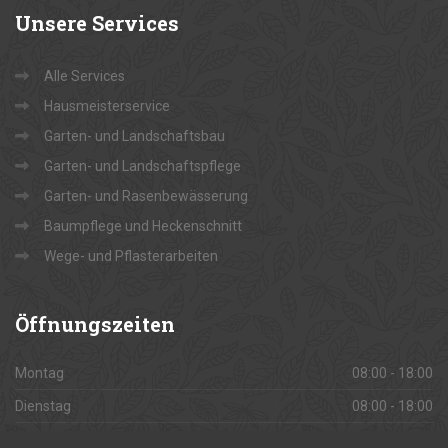
Unsere
Services
Alle Services
Hausmeisterservice
Garten- und Landschaftsbau
Garten- und Landschaftspflege
Garten- und Rasenbewässerung
Baumpflege und Heckenschnitt
Wege- und Pflasterarbeiten
Öffnungszeiten
Montag
08:00 - 18:00
Dienstag
08:00 - 18:00
Mittwoch
08:00 - 18:00