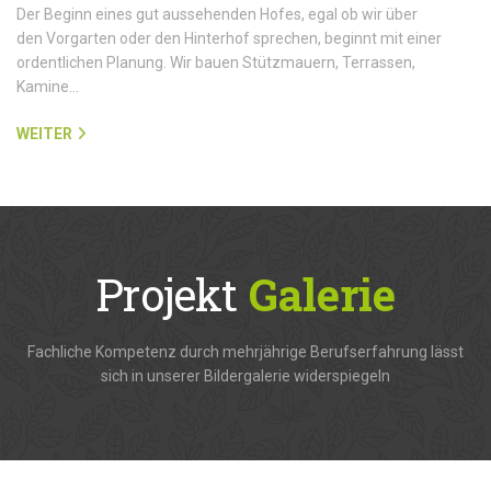
Der Beginn eines gut aussehenden Hofes, egal ob wir über
den Vorgarten oder den Hinterhof sprechen, beginnt mit einer
ordentlichen Planung. Wir bauen Stützmauern, Terrassen,
Kamine…
WEITER
Projekt
Galerie
Fachliche Kompetenz durch mehrjährige Berufserfahrung lässt
sich in unserer Bildergalerie widerspiegeln