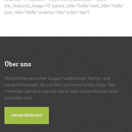
link_featured_image="0" parent_title="%title" next_title="%title"
prev_title="%title" orderby="title" order="asc"]
Über
uns
Wir bestehen aus einer Gruppe fachkundiger Garten- und
Landschaftsbauer, die viel Wert auf kleine Details legen. Seit
mehreren Jahren sorgen wir dafür, dass unsere Kunden stets
zufrieden sind.
MEHR ÜBER UNS