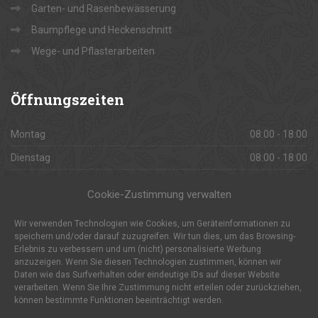
Garten- und Rasenbewässerung
Baumpflege und Heckenschnitt
Wege- und Pflasterarbeiten
Öffnungszeiten
Montag
08:00 - 18:00
Dienstag
08:00 - 18:00
Mittwoch
08:00 - 18:00
Cookie-Zustimmung verwalten
Donnerstag
08:00 - 18:00
Wir verwenden Technologien wie Cookies, um Geräteinformationen zu
Freitag
08:00 - 18:00
speichern und/oder darauf zuzugreifen. Wir tun dies, um das Browsing-
Erlebnis zu verbessern und um (nicht) personalisierte Werbung
Samstag
08:00 - 18:00
anzuzeigen. Wenn Sie diesen Technologien zustimmen, können wir
Sonntag
Daten wie das Surfverhalten oder eindeutige IDs auf dieser Website
Geschlossen
verarbeiten. Wenn Sie Ihre Zustimmung nicht erteilen oder zurückziehen,
können bestimmte Funktionen beeinträchtigt werden.