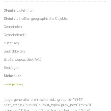
Steinfeld
steht für:
Steinfeld
heißen geographische Objekte:
Gemeinden:
Gemeindeteile:
historisch:
Baulichkeiten:
Großsteingrab Steinfeld:
Sonstiges:
Siehe auch:
de.wikipedia.org
[page-generator-pro-related-links group_id="9842"
post_status="publish" output_type="prev_next" limit="0"
columns="1" link_title="%title" link_anchor_title="%title"