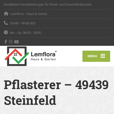
Exzellente Dienstleistungen für Privat- und Geschäftskunden
Lemflora - Haus & Garten
05443 - 99 83 005
Mo - Sa: 08:00 - 18:00
MENU
Pflasterer – 49439
Steinfeld