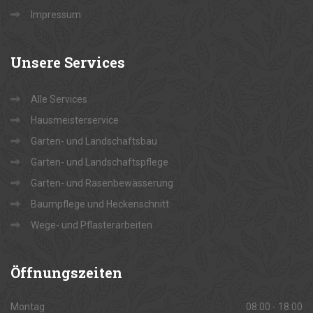
Impressum
Unsere
Services
Alle Services
Hausmeisterservice
Garten- und Landschaftsbau
Garten- und Landschaftspflege
Garten- und Rasenbewässerung
Baumpflege und Heckenschnitt
Wege- und Pflasterarbeiten
Öffnungszeiten
Montag
08:00 - 18:00