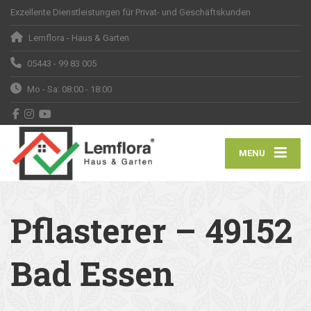
Exzellente Dienstleistungen für Privat- und Geschäftskunden
Lemflora - Haus & Garten
05443 - 99 83 005
Mo - Sa: 08:00 - 18:00
MENU
Pflasterer – 49152
Bad Essen