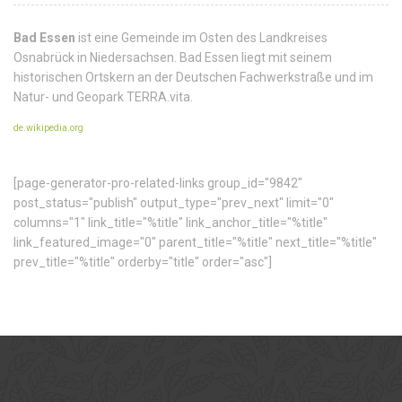
Bad Essen
ist eine Gemeinde im Osten des Landkreises
Osnabrück in Niedersachsen. Bad Essen liegt mit seinem
historischen Ortskern an der Deutschen Fachwerkstraße und im
Natur- und Geopark TERRA.vita.
de.wikipedia.org
[page-generator-pro-related-links group_id="9842"
post_status="publish" output_type="prev_next" limit="0"
columns="1" link_title="%title" link_anchor_title="%title"
link_featured_image="0" parent_title="%title" next_title="%title"
prev_title="%title" orderby="title" order="asc"]