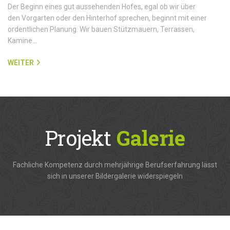
Der Beginn eines gut aussehenden Hofes, egal ob wir über
den Vorgarten oder den Hinterhof sprechen, beginnt mit einer
ordentlichen Planung. Wir bauen Stützmauern, Terrassen,
Kamine…
WEITER
Projekt
Galerie
Fachliche Kompetenz durch mehrjährige Berufserfahrung lässt
sich in unserer Bildergalerie widerspiegeln