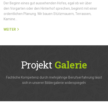
Der Beginn eines gut aussehenden Hofes, egal ob wir über
den Vorgarten oder den Hinterhof sprechen, beginnt mit einer
ordentlichen Planung. Wir bauen Stützmauern, Terrassen,
Kamine…
WEITER
Projekt
Galerie
Fachliche Kompetenz durch mehrjährige Berufserfahrung lässt
sich in unserer Bildergalerie widerspiegeln