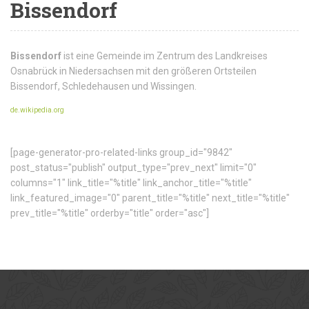
Bissendorf
Bissendorf
ist eine Gemeinde im Zentrum des Landkreises
Osnabrück in Niedersachsen mit den größeren Ortsteilen
Bissendorf, Schledehausen und Wissingen.
de.wikipedia.org
[page-generator-pro-related-links group_id="9842"
post_status="publish" output_type="prev_next" limit="0"
columns="1" link_title="%title" link_anchor_title="%title"
link_featured_image="0" parent_title="%title" next_title="%title"
prev_title="%title" orderby="title" order="asc"]