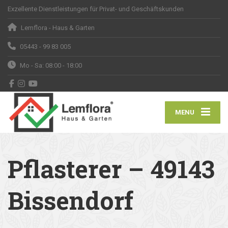
Exzellente Dienstleistungen für Privat- und Geschäftskunden
Lemflora - Haus & Garten
05443 - 99 83 005
Mo - Sa: 08:00 - 18:00
MENU
Pflasterer – 49143
Bissendorf