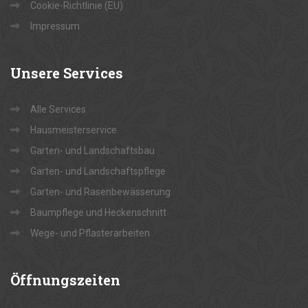
Cookie-Richtlinie (EU)
Impressum
Unsere
Services
Alle Services
Hausmeisterservice
Garten- und Landschaftsbau
Garten- und Landschaftspflege
Garten- und Rasenbewässerung
Baumpflege und Heckenschnitt
Wege- und Pflasterarbeiten
Öffnungszeiten