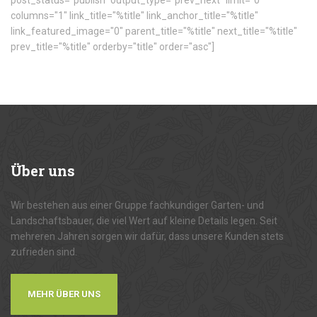
post_status="publish" output_type="prev_next" limit="0"
columns="1" link_title="%title" link_anchor_title="%title"
link_featured_image="0" parent_title="%title" next_title="%title"
prev_title="%title" orderby="title" order="asc"]
Über
uns
Wir bestehen aus einer Gruppe fachkundiger Garten- und
Landschaftsbauer, die viel Wert auf kleine Details legen. Seit
mehreren Jahren sorgen wir dafür, dass unsere Kunden stets
zufrieden sind.
MEHR ÜBER UNS