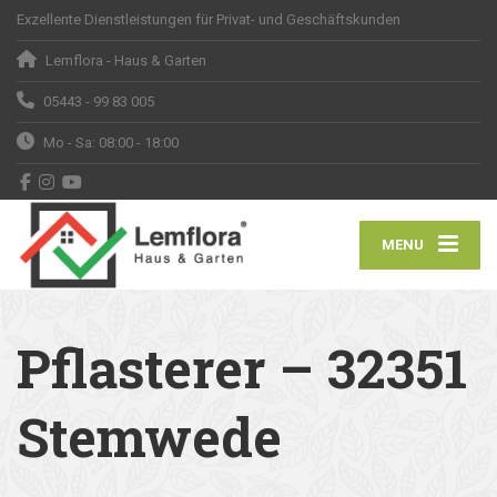
Exzellente Dienstleistungen für Privat- und Geschäftskunden
Lemflora - Haus & Garten
05443 - 99 83 005
Mo - Sa: 08:00 - 18:00
MENU
Pflasterer – 32351
Stemwede