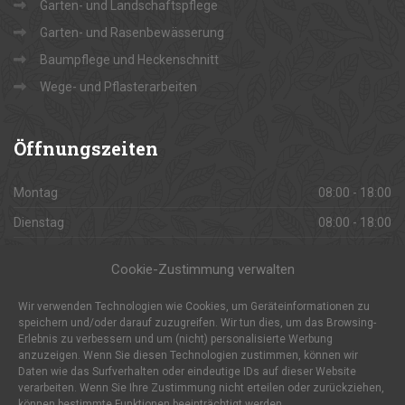
Garten- und Landschaftspflege
Garten- und Rasenbewässerung
Baumpflege und Heckenschnitt
Wege- und Pflasterarbeiten
Öffnungszeiten
Montag
08:00 - 18:00
Dienstag
08:00 - 18:00
Mittwoch
08:00 - 18:00
Cookie-Zustimmung verwalten
Donnerstag
08:00 - 18:00
Wir verwenden Technologien wie Cookies, um Geräteinformationen zu
Freitag
08:00 - 18:00
speichern und/oder darauf zuzugreifen. Wir tun dies, um das Browsing-
Erlebnis zu verbessern und um (nicht) personalisierte Werbung
Samstag
08:00 - 18:00
anzuzeigen. Wenn Sie diesen Technologien zustimmen, können wir
Sonntag
Daten wie das Surfverhalten oder eindeutige IDs auf dieser Website
Geschlossen
verarbeiten. Wenn Sie Ihre Zustimmung nicht erteilen oder zurückziehen,
können bestimmte Funktionen beeinträchtigt werden.