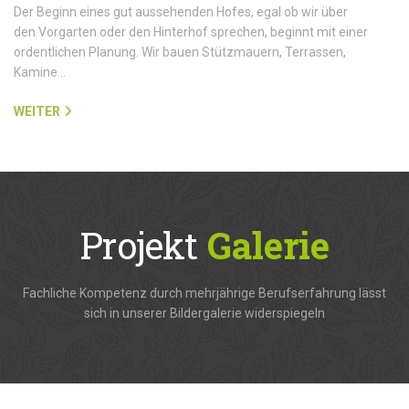
Der Beginn eines gut aussehenden Hofes, egal ob wir über
den Vorgarten oder den Hinterhof sprechen, beginnt mit einer
ordentlichen Planung. Wir bauen Stützmauern, Terrassen,
Kamine…
WEITER
Projekt
Galerie
Fachliche Kompetenz durch mehrjährige Berufserfahrung lässt
sich in unserer Bildergalerie widerspiegeln