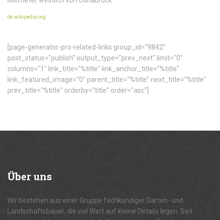
Kilometer westlich von Osnabrück.
de.wikipedia.org
[page-generator-pro-related-links group_id="9842"
post_status="publish" output_type="prev_next" limit="0"
columns="1" link_title="%title" link_anchor_title="%title"
link_featured_image="0" parent_title="%title" next_title="%title"
prev_title="%title" orderby="title" order="asc"]
Über
uns
Wir bestehen aus einer Gruppe fachkundiger Garten- und
Landschaftsbauer, die viel Wert auf kleine Details legen. Seit