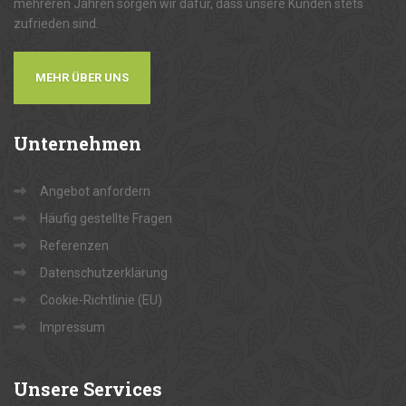
mehreren Jahren sorgen wir dafür, dass unsere Kunden stets
zufrieden sind.
MEHR ÜBER UNS
Unternehmen
Angebot anfordern
Häufig gestellte Fragen
Referenzen
Datenschutzerklärung
Cookie-Richtlinie (EU)
Impressum
Unsere
Services