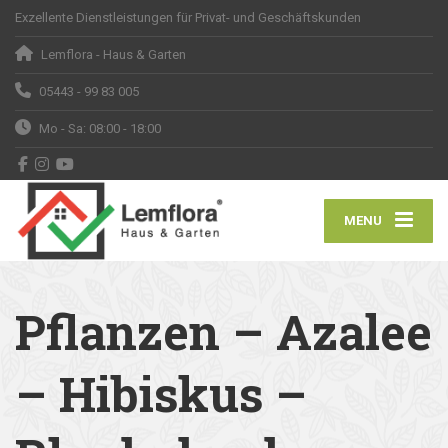
Exzellente Dienstleistungen für Privat- und Geschäftskunden
Lemflora - Haus & Garten
05443 - 99 83 005
Mo - Sa: 08:00 - 18:00
MENU
Pflanzen – Azalee
– Hibiskus –