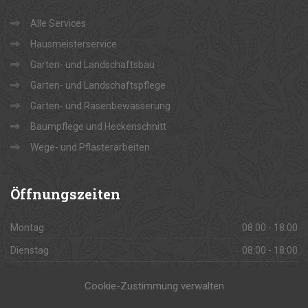
Alle Services
Hausmeisterservice
Garten- und Landschaftsbau
Garten- und Landschaftspflege
Garten- und Rasenbewässerung
Baumpflege und Heckenschnitt
Wege- und Pflasterarbeiten
Öffnungszeiten
Montag
08:00 - 18:00
Dienstag
08:00 - 18:00
Mittwoch
08:00 - 18:00
Cookie-Zustimmung verwalten
Donnerstag
08:00 - 18:00