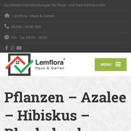
Exzellente Dienstleistungen für Privat- und Geschäftskunden
Lemflora - Haus & Garten
05443 - 99 83 005
Mo - Sa: 08:00 - 18:00
MENU
Pflanzen – Azalee
– Hibiskus –