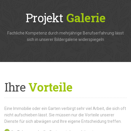
Projekt
Galerie
Fachliche Kompetenz durch mehrjährige Berufserfahrung lässt
sich in unserer Bildergalerie widerspiegeln
Ihre
Vorteile
Eine Immobilie oder ein Garten verbirgt sehr viel Arbeit, die sich oft
nicht aufschieben lässt. Sie müssen nur die Vorteile unserer
Dienste für sich abwägen und Ihre eigene Entscheidung treffen.