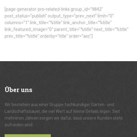
[page-generator-pro-related-links group_id="9842"
post_status="publish" output_type="prev_next" limit="0"
columns="1" link_title="%title" link_anchor_title="%title"
link_featured_image="0" parent_title="%title" next_title="%title"
prev_title="%title" orderby="title" order="asc"]
Über
uns
Wir bestehen aus einer Gruppe fachkundiger Garten- und
Landschaftsbauer, die viel Wert auf kleine Details legen. Seit
mehreren Jahren sorgen wir dafür, dass unsere Kunden stets
zufrieden sind.