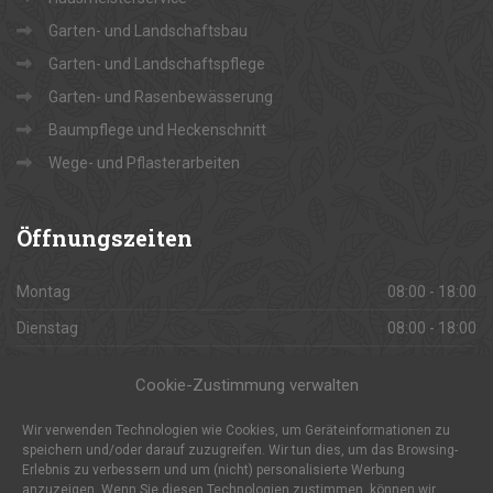
Garten- und Landschaftsbau
Garten- und Landschaftspflege
Garten- und Rasenbewässerung
Baumpflege und Heckenschnitt
Wege- und Pflasterarbeiten
Öffnungszeiten
Montag
08:00 - 18:00
Dienstag
08:00 - 18:00
Mittwoch
08:00 - 18:00
Cookie-Zustimmung verwalten
Donnerstag
08:00 - 18:00
Wir verwenden Technologien wie Cookies, um Geräteinformationen zu
Freitag
08:00 - 18:00
speichern und/oder darauf zuzugreifen. Wir tun dies, um das Browsing-
Erlebnis zu verbessern und um (nicht) personalisierte Werbung
Samstag
08:00 - 18:00
anzuzeigen. Wenn Sie diesen Technologien zustimmen, können wir