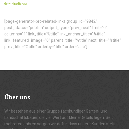
de.wikipedia.org
[page-generator-pro-related-links group_id="9842"
post_status="publish" output_type="prev_next" limit="0"
columns="1" link_title="%title" link_anchor_title="%title"
link_featured_image="0" parent_title="%title" next_title="%title"
prev_title="%title" orderby="title" order="asc"]
Über
uns
Wir bestehen aus einer Gruppe fachkundiger Garten- und
Landschaftsbauer, die viel Wert auf kleine Details legen. Seit
mehreren Jahren sorgen wir dafür, dass unsere Kunden stets