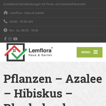
Exzellente Dienstleistungen für Privat- und Geschäftskunden
Lemflora - Haus & Garten
05443 - 99 83 005
Mo - Sa: 08:00 - 18:00
MENU
Pflanzen – Azalee
– Hibiskus –