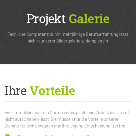
Projekt
Galerie
Fachliche Kompetenz durch mehrjährige Berufserfahrung lässt
sich in unserer Bildergalerie widerspiegeln
Ihre
Vorteile
Eine Immobilie oder ein Garten verbirgt sehr viel Arbeit, die sich oft
nicht aufschieben lässt. Sie müssen nur die Vorteile unserer
Dienste für sich abwägen und Ihre eigene Entscheidung treffen.