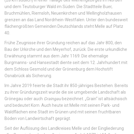
(28 km südlich) in einer Tallage des Wiehengebirges im Norden
und dem Teutoburger Wald im Süden. Die Stadtteile Buer,
Bruchmühlen, Riemsloh, Neuenkirchen und Wellingholzhausen
grenzen an das Land Nordrhein-Westfalen. Unter den bundesweit
flächengrößten Gemeinden Deutschlands steht Melle auf Platz
40.
Frühe Zeugnisse ihrer Gründung reichen auf das Jahr 800, den
Bau der Urkirche und den Meyerhof, zurück. Die erste urkundliche
Erwähnung stammt aus dem Jahr 1169. Die ehemalige
Burgmanns- und Hansestadt diente seit dem 12. Jahrhundert mit
dem Schloss Gesmold und der Grönenburg dem Hochstift
Osnabrück als Sicherung.
Im Jahre 2019 feierte die Stadt ihr 850-jähriges Bestehen. Bereits
zu ihrer Gründungszeit wurde die sie umgebende Landschaft als
Grönegau oder auch
Graingau
bezeichnet. „Grain“ ist altsächsisch
und bedeutet Korn. Auch heute ist Melle mit seinen Park- und
Waldflächen eine Stadt im Grünen und mit seinen fruchtbaren
Böden von Landwirtschaft geprägt.
Seit der Auflösung des Landkreises Melle und der Eingliederung