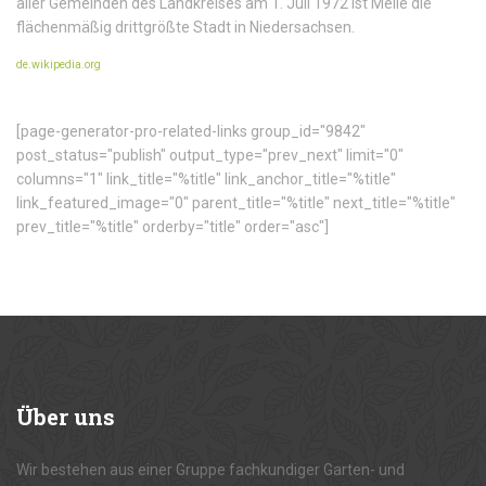
aller Gemeinden des Landkreises am 1. Juli 1972 ist Melle die
flächenmäßig drittgrößte Stadt in Niedersachsen.
de.wikipedia.org
[page-generator-pro-related-links group_id="9842"
post_status="publish" output_type="prev_next" limit="0"
columns="1" link_title="%title" link_anchor_title="%title"
link_featured_image="0" parent_title="%title" next_title="%title"
prev_title="%title" orderby="title" order="asc"]
Über
uns
Wir bestehen aus einer Gruppe fachkundiger Garten- und