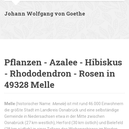
Johann Wolfgang von Goethe
Pflanzen - Azalee - Hibiskus
- Rhododendron - Rosen in
49328 Melle
Melle
(historischer Name:
Menele
) ist mit rund 46.000 Einwohnern
die größte Stadt im Landkreis Osnabrück und eine selbständige
Gemeinde in Niedersachsen etwa in der Mitte zwischen
Osnabrück (27 km westlich), Herford (30 km östlich) und Bielefeld