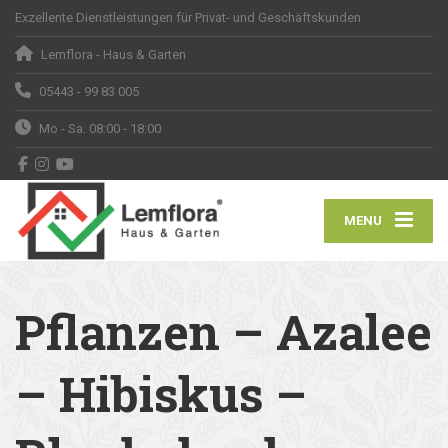
Exzellente Dienstleistungen für Privat- und Geschäftskunden
Lemflora - Haus & Garten
05443 - 99 83 005
Mo - Sa: 08:00 - 18:00
MENU
Pflanzen – Azalee
– Hibiskus –