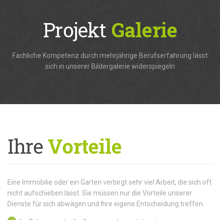
Projekt
Galerie
Fachliche Kompetenz durch mehrjährige Berufserfahrung lässt
sich in unserer Bildergalerie widerspiegeln
Ihre
Vorteile
Eine Immobilie oder ein Garten verbirgt sehr viel Arbeit, die sich oft
nicht aufschieben lässt. Sie müssen nur die Vorteile unserer
Dienste für sich abwägen und Ihre eigene Entscheidung treffen.