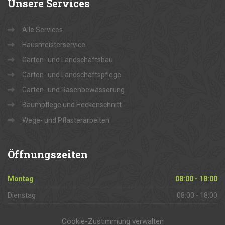
Unsere
Services
Alle Services
Hausmeisterservice
Garten- und Landschaftsbau
Garten- und Landschaftspflege
Garten- und Rasenbewässerung
Baumpflege und Heckenschnitt
Wege- und Pflasterarbeiten
Öffnungszeiten
Montag
08:00 - 18:00
Dienstag
08:00 - 18:00
Mittwoch
08:00 - 18:00
Cookie-Zustimmung verwalten