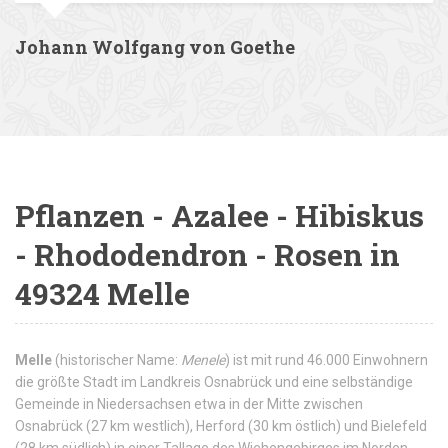
Johann Wolfgang von Goethe
Pflanzen - Azalee - Hibiskus
- Rhododendron - Rosen in
49324 Melle
Melle
(historischer Name:
Menele
) ist mit rund 46.000 Einwohnern
die größte Stadt im Landkreis Osnabrück und eine selbständige
Gemeinde in Niedersachsen etwa in der Mitte zwischen
Osnabrück (27 km westlich), Herford (30 km östlich) und Bielefeld