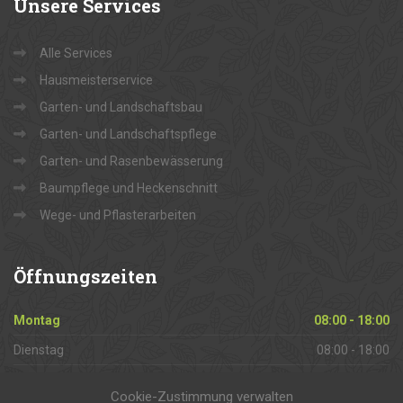
Unsere
Services
Alle Services
Hausmeisterservice
Garten- und Landschaftsbau
Garten- und Landschaftspflege
Garten- und Rasenbewässerung
Baumpflege und Heckenschnitt
Wege- und Pflasterarbeiten
Öffnungszeiten
Montag
08:00 - 18:00
Dienstag
08:00 - 18:00
Mittwoch
08:00 - 18:00
Cookie-Zustimmung verwalten