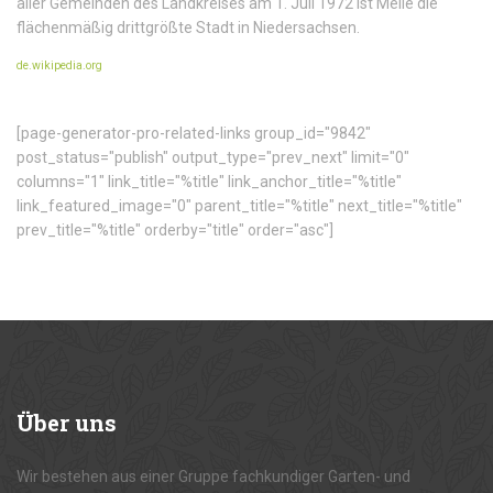
aller Gemeinden des Landkreises am 1. Juli 1972 ist Melle die
flächenmäßig drittgrößte Stadt in Niedersachsen.
de.wikipedia.org
[page-generator-pro-related-links group_id="9842"
post_status="publish" output_type="prev_next" limit="0"
columns="1" link_title="%title" link_anchor_title="%title"
link_featured_image="0" parent_title="%title" next_title="%title"
prev_title="%title" orderby="title" order="asc"]
Über
uns
Wir bestehen aus einer Gruppe fachkundiger Garten- und