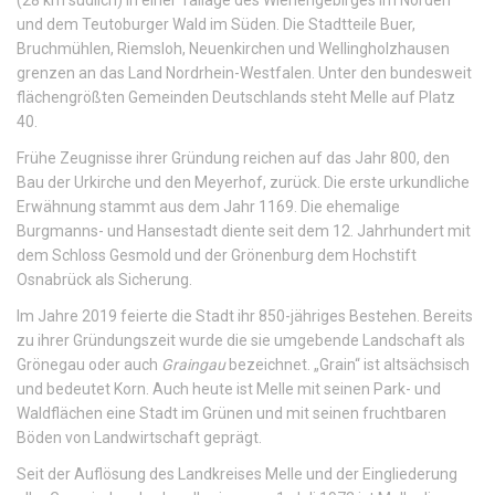
(28 km südlich) in einer Tallage des Wiehengebirges im Norden
und dem Teutoburger Wald im Süden. Die Stadtteile Buer,
Bruchmühlen, Riemsloh, Neuenkirchen und Wellingholzhausen
grenzen an das Land Nordrhein-Westfalen. Unter den bundesweit
flächengrößten Gemeinden Deutschlands steht Melle auf Platz
40.
Frühe Zeugnisse ihrer Gründung reichen auf das Jahr 800, den
Bau der Urkirche und den Meyerhof, zurück. Die erste urkundliche
Erwähnung stammt aus dem Jahr 1169. Die ehemalige
Burgmanns- und Hansestadt diente seit dem 12. Jahrhundert mit
dem Schloss Gesmold und der Grönenburg dem Hochstift
Osnabrück als Sicherung.
Im Jahre 2019 feierte die Stadt ihr 850-jähriges Bestehen. Bereits
zu ihrer Gründungszeit wurde die sie umgebende Landschaft als
Grönegau oder auch
Graingau
bezeichnet. „Grain“ ist altsächsisch
und bedeutet Korn. Auch heute ist Melle mit seinen Park- und
Waldflächen eine Stadt im Grünen und mit seinen fruchtbaren
Böden von Landwirtschaft geprägt.
Seit der Auflösung des Landkreises Melle und der Eingliederung