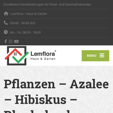
Exzellente Dienstleistungen für Privat- und Geschäftskunden
Lemflora - Haus & Garten
05443 - 99 83 005
Mo - Sa: 08:00 - 18:00
MENU
Pflanzen – Azalee
– Hibiskus –