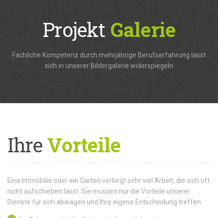
Projekt
Galerie
Fachliche Kompetenz durch mehrjährige Berufserfahrung lässt
sich in unserer Bildergalerie widerspiegeln
Ihre
Vorteile
Eine Immobilie oder ein Garten verbirgt sehr viel Arbeit, die sich oft
nicht aufschieben lässt. Sie müssen nur die Vorteile unserer
Dienste für sich abwägen und Ihre eigene Entscheidung treffen.