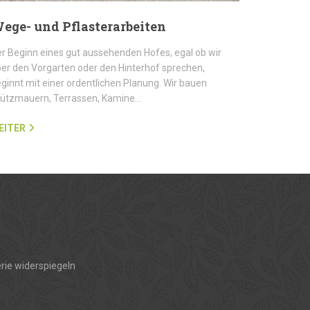
ege- und Pflasterarbeiten
r Beginn eines gut aussehenden Hofes, egal ob wir
er den Vorgarten oder den Hinterhof sprechen,
ginnt mit einer ordentlichen Planung. Wir bauen
tützmauern, Terrassen, Kamine…
EITER
rie widerspiegeln