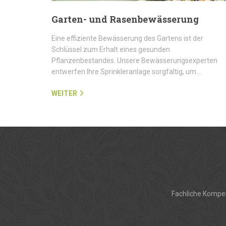
Garten- und Rasenbewässerung
Eine effiziente Bewässerung des Gartens ist der
Schlüssel zum Erhalt eines gesunden
Pflanzenbestandes. Unsere Bewässerungsexperten
entwerfen Ihre Sprinkleranlage sorgfältig, um…
WEITER
Fachliche Kompet