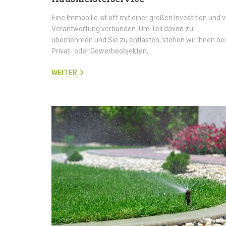
Eine Immobilie ist oft mit einer großen Investition und v
Verantwortung verbunden. Um Teil davon zu
übernehmen und Sie zu entlasten, stehen wir Ihnen bei
Privat- oder Gewerbeobjekten,…
WEITER