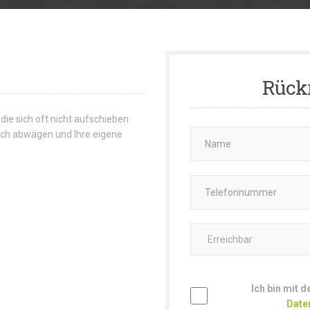
Rück
 die sich oft nicht aufschieben
 sich abwägen und Ihre eigene
Ich bin mit 
Date