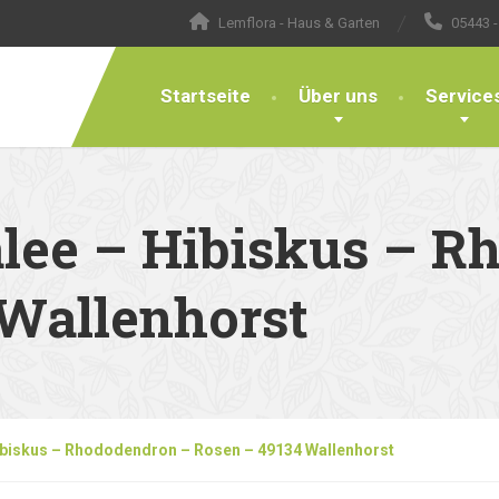
Lemflora - Haus & Garten
05443 -
Startseite
Über uns
Service
alee – Hibiskus – 
 Wallenhorst
Hibiskus – Rhododendron – Rosen – 49134 Wallenhorst