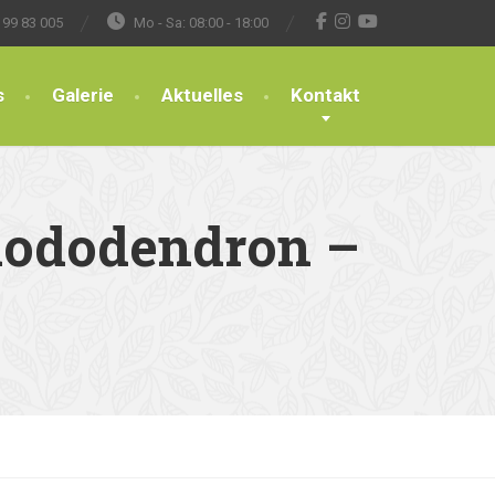
 99 83 005
Mo - Sa: 08:00 - 18:00
s
Galerie
Aktuelles
Kontakt
Rhododendron –