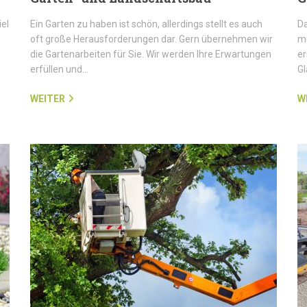
iel
Ein Garten zu haben ist schön, allerdings stellt es auch
Da
oft große Herausforderungen dar. Gern übernehmen wir
mü
die Gartenarbeiten für Sie. Wir werden Ihre Erwartungen
er
erfüllen und…
G
WEITER
W