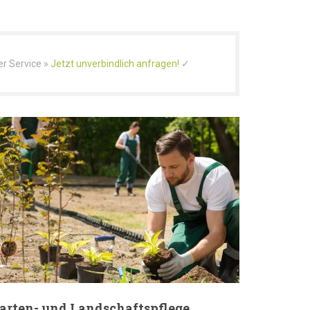
er Service »
Jetzt unverbindlich anfragen!
✓
arten- und Landschaftspflege