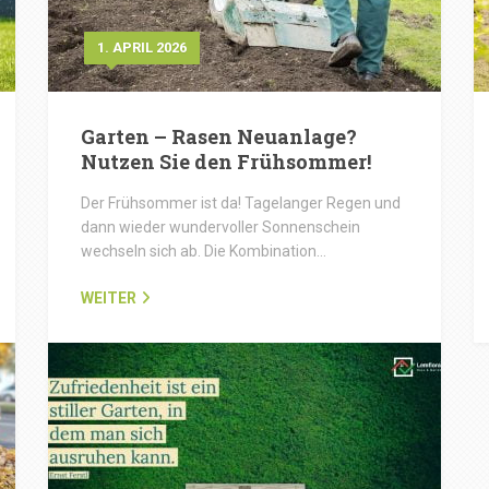
1. APRIL 2026
Garten – Rasen Neuanlage?
Nutzen Sie den Frühsommer!
Der Frühsommer ist da! Tagelanger Regen und
dann wieder wundervoller Sonnenschein
wechseln sich ab. Die Kombination…
WEITER