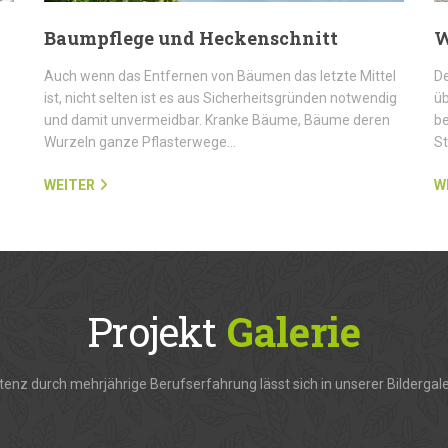
Baumpflege und Heckenschnitt
W
Auch wenn das Entfernen von Bäumen das letzte Mittel
De
ist, nicht selten ist es aus Sicherheitsgründen notwendig
üb
und damit unvermeidbar. Kranke Bäume, Bäume deren
be
Wurzeln ganze Pflasterwege…
S
WEITER
W
Projekt
Galerie
enz durch mehrjährige Berufserfahrung lässt sich in unserer Bildergale