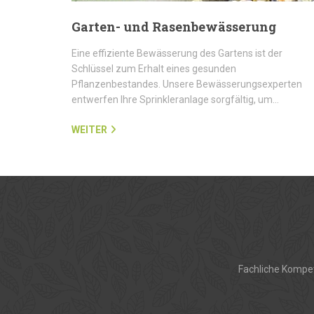
Garten- und Rasenbewässerung
Eine effiziente Bewässerung des Gartens ist der
Schlüssel zum Erhalt eines gesunden
Pflanzenbestandes. Unsere Bewässerungsexperten
entwerfen Ihre Sprinkleranlage sorgfältig, um…
WEITER
Fachliche Kompet