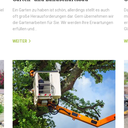
iel
Ein Garten zu haben ist schön, allerdings stellt es auch
Da
oft große Herausforderungen dar. Gern übernehmen wir
mü
die Gartenarbeiten für Sie. Wir werden Ihre Erwartungen
er
erfüllen und…
G
WEITER
W