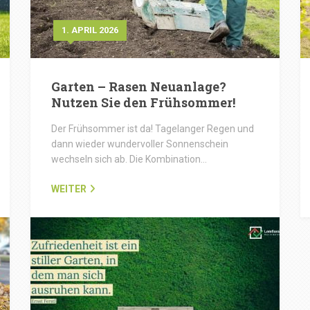
1. APRIL 2026
Garten – Rasen Neuanlage?
Nutzen Sie den Frühsommer!
Der Frühsommer ist da! Tagelanger Regen und
dann wieder wundervoller Sonnenschein
wechseln sich ab. Die Kombination…
WEITER