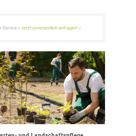
r Service »
Jetzt unverbindlich anfragen!
✓
arten- und Landschaftspflege