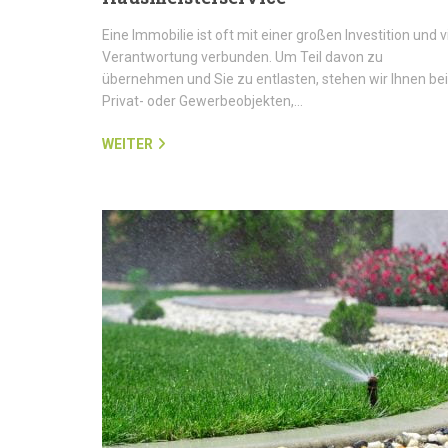
Eine Immobilie ist oft mit einer großen Investition und v
Verantwortung verbunden. Um Teil davon zu
übernehmen und Sie zu entlasten, stehen wir Ihnen bei
Privat- oder Gewerbeobjekten,…
WEITER