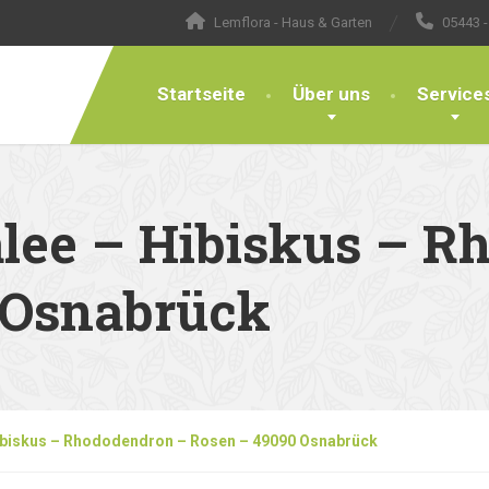
Lemflora - Haus & Garten
05443 -
Startseite
Über uns
Service
alee – Hibiskus – 
 Osnabrück
Hibiskus – Rhododendron – Rosen – 49090 Osnabrück