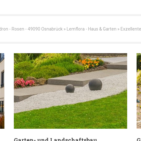
dron - Rosen - 49090 Osnabrück » Lemflora - Haus & Garten » Exzellente
Garten- und Landschaftsbau
G