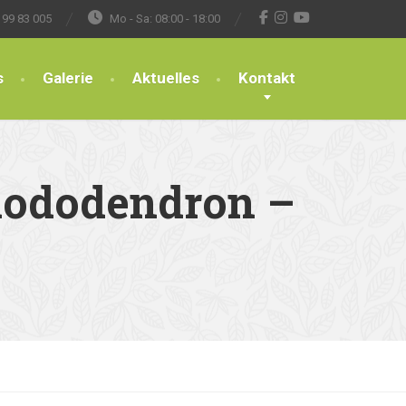
 99 83 005
Mo - Sa: 08:00 - 18:00
s
Galerie
Aktuelles
Kontakt
Rhododendron –