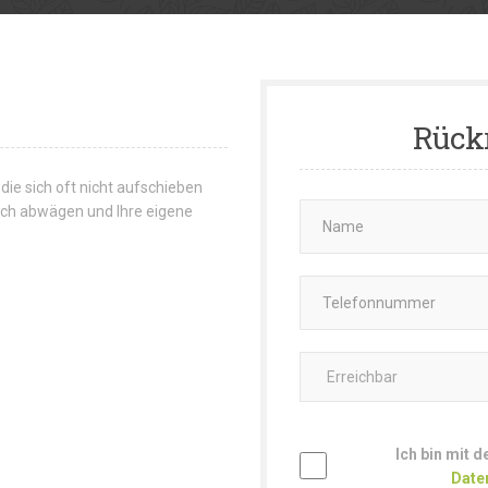
Rück
 die sich oft nicht aufschieben
 sich abwägen und Ihre eigene
Ich bin mit 
Date