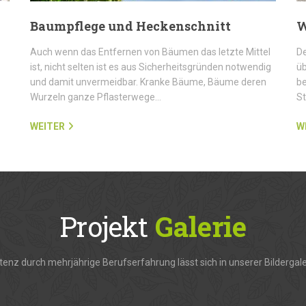
Baumpflege und Heckenschnitt
W
Auch wenn das Entfernen von Bäumen das letzte Mittel
De
ist, nicht selten ist es aus Sicherheitsgründen notwendig
üb
und damit unvermeidbar. Kranke Bäume, Bäume deren
be
Wurzeln ganze Pflasterwege…
S
WEITER
W
Projekt
Galerie
enz durch mehrjährige Berufserfahrung lässt sich in unserer Bildergale