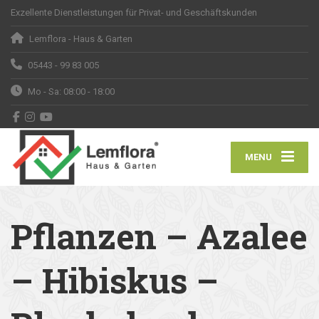
Exzellente Dienstleistungen für Privat- und Geschäftskunden
Lemflora - Haus & Garten
05443 - 99 83 005
Mo - Sa: 08:00 - 18:00
MENU
Pflanzen – Azalee
– Hibiskus –