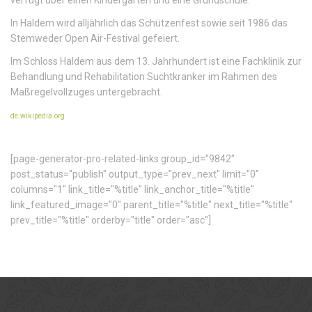
verfügt über einen Kindergarten und eine Grundschule.
In Haldem wird alljährlich das Schützenfest sowie seit 1986 das
Stemweder Open Air-Festival gefeiert.
Im Schloss Haldem aus dem 13. Jahrhundert ist eine Fachklinik zur
Behandlung und Rehabilitation Suchtkranker im Rahmen des
Maßregelvollzuges untergebracht.
de.wikipedia.org
[page-generator-pro-related-links group_id="9842"
post_status="publish" output_type="prev_next" limit="0"
columns="1" link_title="%title" link_anchor_title="%title"
link_featured_image="0" parent_title="%title" next_title="%title"
prev_title="%title" orderby="title" order="asc"]