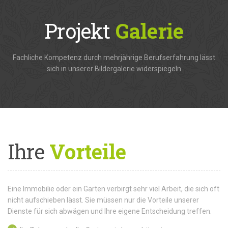
Projekt
Galerie
Fachliche Kompetenz durch mehrjährige Berufserfahrung lässt
sich in unserer Bildergalerie widerspiegeln
Ihre
Vorteile
Eine Immobilie oder ein Garten verbirgt sehr viel Arbeit, die sich oft
nicht aufschieben lässt. Sie müssen nur die Vorteile unserer
Dienste für sich abwägen und Ihre eigene Entscheidung treffen.