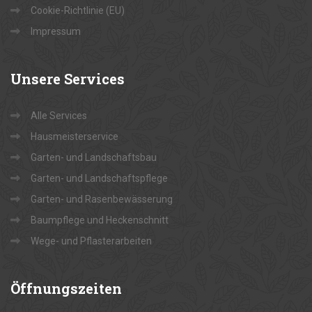
Cookie-Richtlinie (EU)
Impressum
Unsere
Services
Alle Services
Hausmeisterservice
Garten- und Landschaftsbau
Garten- und Landschaftspflege
Garten- und Rasenbewässerung
Baumpflege und Heckenschnitt
Wege- und Pflasterarbeiten
Öffnungszeiten