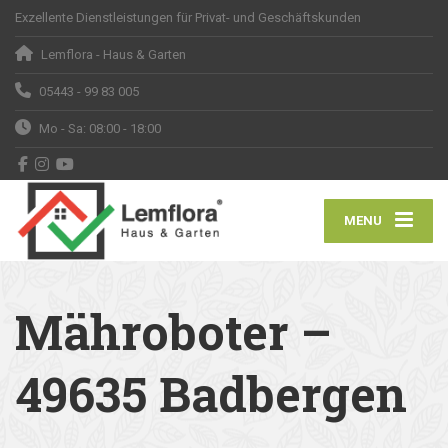
Exzellente Dienstleistungen für Privat- und Geschäftskunden
Lemflora - Haus & Garten
05443 - 99 83 005
Mo - Sa: 08:00 - 18:00
MENU
Mähroboter –
49635 Badbergen