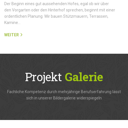
Der Beginn eines gut aussehenden Hofes, egal ob wir über
den Vorgarten oder den Hinterhof sprechen, beginnt mit einer
ordentlichen Planung. Wir bauen Stützmauern, Terrassen,
Kamine…
WEITER
Projekt
Galerie
Fachliche Kompetenz durch mehrjährige Berufserfahrung lässt
sich in unserer Bildergalerie widerspiegeln