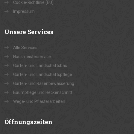
Cookie-Richtlinie (EU)
Impressum
Unsere
Services
Alle Services
Hausmeisterservice
Garten- und Landschaftsbau
Garten- und Landschaftspflege
Garten- und Rasenbewässerung
Baumpflege und Heckenschnitt
Wege- und Pflasterarbeiten
Öffnungszeiten