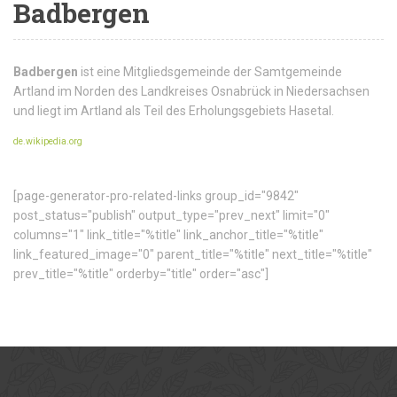
Badbergen
Badbergen
ist eine Mitgliedsgemeinde der Samtgemeinde
Artland im Norden des Landkreises Osnabrück in Niedersachsen
und liegt im Artland als Teil des Erholungsgebiets Hasetal.
de.wikipedia.org
[page-generator-pro-related-links group_id="9842"
post_status="publish" output_type="prev_next" limit="0"
columns="1" link_title="%title" link_anchor_title="%title"
link_featured_image="0" parent_title="%title" next_title="%title"
prev_title="%title" orderby="title" order="asc"]