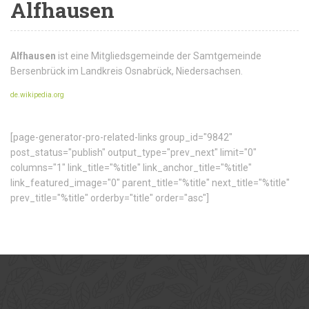
Alfhausen
Alfhausen
ist eine Mitgliedsgemeinde der Samtgemeinde
Bersenbrück im Landkreis Osnabrück, Niedersachsen.
de.wikipedia.org
[page-generator-pro-related-links group_id="9842"
post_status="publish" output_type="prev_next" limit="0"
columns="1" link_title="%title" link_anchor_title="%title"
link_featured_image="0" parent_title="%title" next_title="%title"
prev_title="%title" orderby="title" order="asc"]