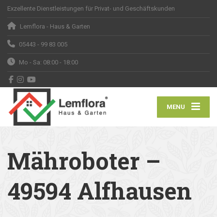
Exzellente Dienstleistungen für Privat- und Geschäftskunden
Lemflora - Haus & Garten
05443 - 99 83 005
Mo - Sa: 08:00 - 18:00
MENU
Mähroboter –
49594 Alfhausen