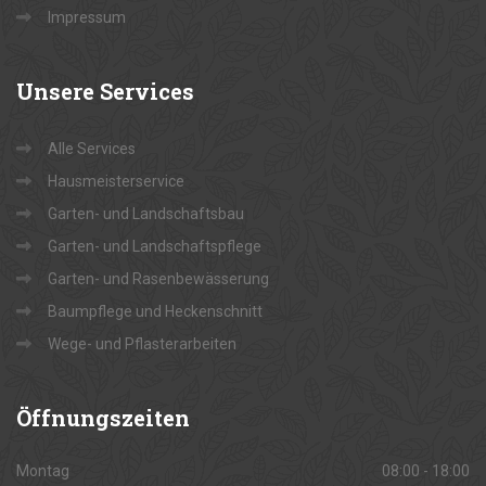
Impressum
Unsere
Services
Alle Services
Hausmeisterservice
Garten- und Landschaftsbau
Garten- und Landschaftspflege
Garten- und Rasenbewässerung
Baumpflege und Heckenschnitt
Wege- und Pflasterarbeiten
Öffnungszeiten
Montag
08:00 - 18:00