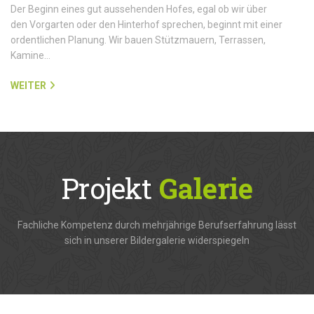
Der Beginn eines gut aussehenden Hofes, egal ob wir über
den Vorgarten oder den Hinterhof sprechen, beginnt mit einer
ordentlichen Planung. Wir bauen Stützmauern, Terrassen,
Kamine…
WEITER
Projekt
Galerie
Fachliche Kompetenz durch mehrjährige Berufserfahrung lässt
sich in unserer Bildergalerie widerspiegeln