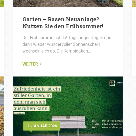
Garten – Rasen Neuanlage?
Nutzen Sie den Frühsommer!
Der Frühsommer ist da! Tagelanger Regen und
dann wieder wundervoller Sonnenschein
wechseln sich ab. Die Kombination…
WEITER
1. JANUAR 2026