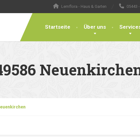
Lemflora - Haus & Garten
05443 -
Startseite
Über uns
Service
49586 Neuenkirche
Neuenkirchen