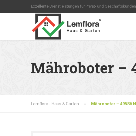
Exzellente Dienstleistungen für Privat- und Geschäftskunden
Mähroboter – 
Lemflora - Haus & Garten
Mähroboter – 49586 