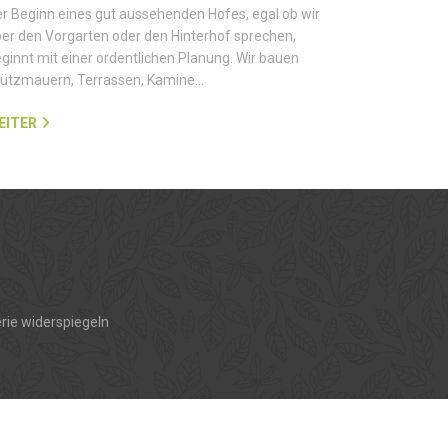
r Beginn eines gut aussehenden Hofes, egal ob wir
er den Vorgarten oder den Hinterhof sprechen,
ginnt mit einer ordentlichen Planung. Wir bauen
tützmauern, Terrassen, Kamine…
EITER
rie widerspiegeln