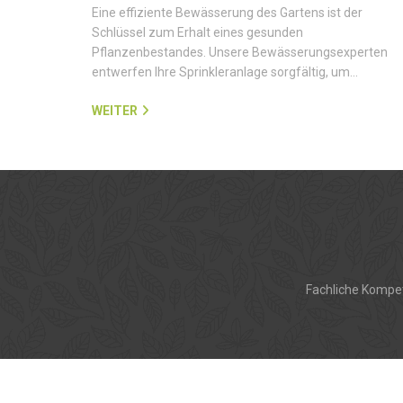
Eine effiziente Bewässerung des Gartens ist der
Schlüssel zum Erhalt eines gesunden
Pflanzenbestandes. Unsere Bewässerungsexperten
entwerfen Ihre Sprinkleranlage sorgfältig, um…
WEITER
Fachliche Kompet