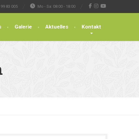
 99 83 005
Mo - Sa: 08:00 - 18:00
s
Galerie
Aktuelles
Kontakt
n