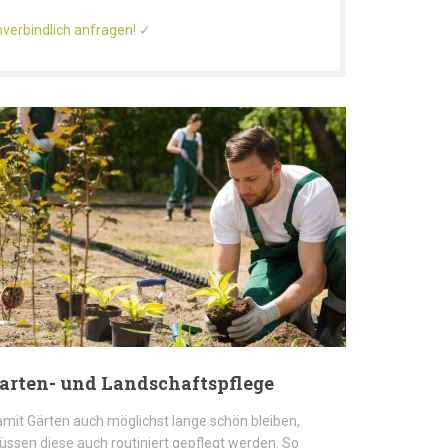
nverbindlich anfragen!
✓
arten- und Landschaftspflege
mit Gärten auch möglichst lange schön bleiben,
ssen diese auch routiniert gepflegt werden. So