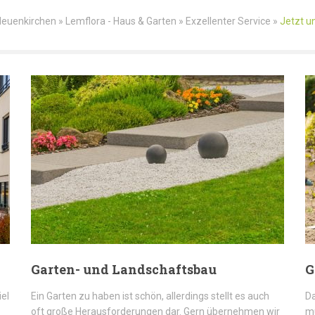
uenkirchen » Lemflora - Haus & Garten » Exzellenter Service »
Jetzt u
Garten- und Landschaftsbau
G
iel
Ein Garten zu haben ist schön, allerdings stellt es auch
Da
oft große Herausforderungen dar. Gern übernehmen wir
mü