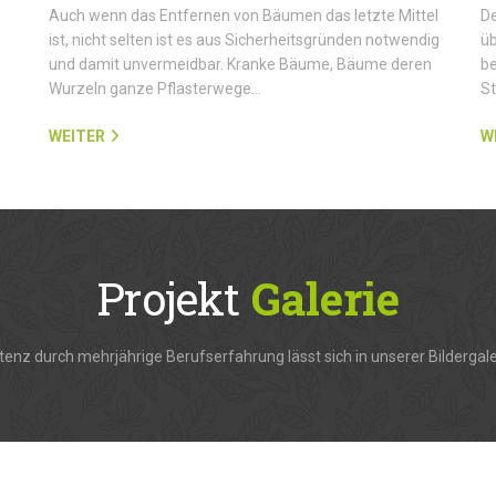
Auch wenn das Entfernen von Bäumen das letzte Mittel
De
ist, nicht selten ist es aus Sicherheitsgründen notwendig
üb
und damit unvermeidbar. Kranke Bäume, Bäume deren
be
Wurzeln ganze Pflasterwege…
S
WEITER
W
Projekt
Galerie
enz durch mehrjährige Berufserfahrung lässt sich in unserer Bildergale