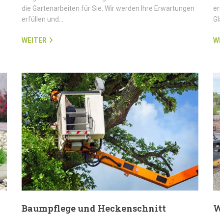
die Gartenarbeiten für Sie. Wir werden Ihre Erwartungen
er
erfüllen und…
G
WEITER
W
Baumpflege und Heckenschnitt
W