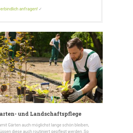
erbindlich anfragen!
✓
arten- und Landschaftspflege
mit Gärten auch möglichst lange schön bleiben,
ssen diese auch routiniert gepflegt werden. So