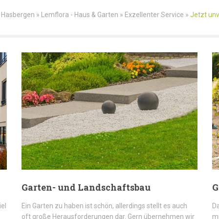
Hasbergen » Lemflora - Haus & Garten » Exzellenter Service »
Jetzt unv
Garten- und Landschaftsbau
G
iel
Ein Garten zu haben ist schön, allerdings stellt es auch
Da
oft große Herausforderungen dar. Gern übernehmen wir
mü