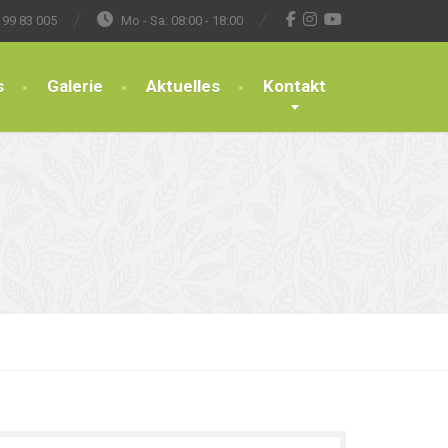
 99 83 005
Mo - Sa: 08:00 - 18:00
s
Galerie
Aktuelles
Kontakt