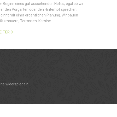
r Beginn eines gut aussehenden Hofes, egal ob wir
er den Vorgarten oder den Hinterhof sprechen,
ginnt mit einer ordentlichen Planung. Wir bauen
tützmauern, Terrassen, Kamine…
EITER
rie widerspiegeln