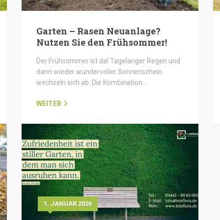
Garten – Rasen Neuanlage?
Nutzen Sie den Frühsommer!
Der Frühsommer ist da! Tagelanger Regen und
dann wieder wundervoller Sonnenschein
wechseln sich ab. Die Kombination…
WEITER
1. JANUAR 2026