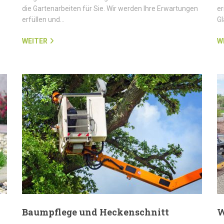
die Gartenarbeiten für Sie. Wir werden Ihre Erwartungen
er
erfüllen und…
G
WEITER
W
Baumpflege und Heckenschnitt
W