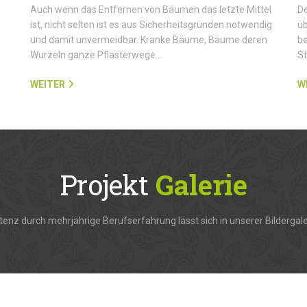
Auch wenn das Entfernen von Bäumen das letzte Mittel
De
ist, nicht selten ist es aus Sicherheitsgründen notwendig
üb
und damit unvermeidbar. Kranke Bäume, Bäume deren
be
Wurzeln ganze Pflasterwege…
S
WEITER
W
Projekt
Galerie
enz durch mehrjährige Berufserfahrung lässt sich in unserer Bildergale