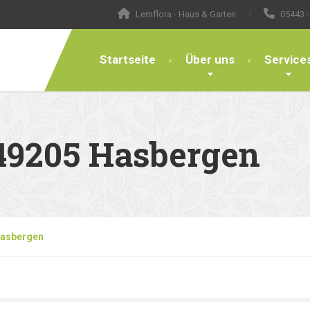
Lemflora - Haus & Garten
05443 -
Startseite
Über uns
Service
49205 Hasbergen
Hasbergen