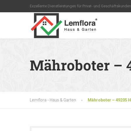
Exzellente Dienstleistungen für Privat- und Geschäftskunden
Mähroboter – 
Lemflora - Haus & Garten
Mähroboter – 49205 