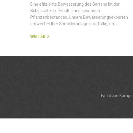
Eine effiziente Bewässerung des Gartens ist der
Schlüssel zum Erhalt eines gesunden
Pflanzenbestandes. Unsere Bewässerungsexperten
entwerfen Ihre Sprinkleranlage sorgfältig, um…
WEITER
Fachliche Kompet