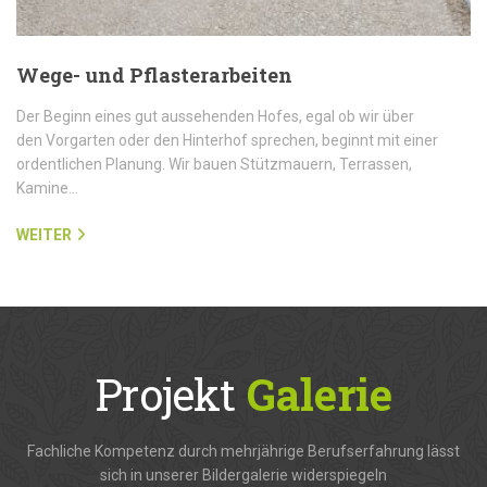
Wege- und Pflasterarbeiten
Der Beginn eines gut aussehenden Hofes, egal ob wir über
den Vorgarten oder den Hinterhof sprechen, beginnt mit einer
ordentlichen Planung. Wir bauen Stützmauern, Terrassen,
Kamine…
WEITER
Projekt
Galerie
Fachliche Kompetenz durch mehrjährige Berufserfahrung lässt
sich in unserer Bildergalerie widerspiegeln