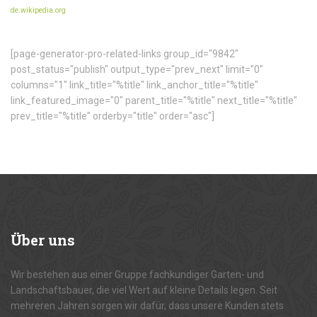
de.wikipedia.org
[page-generator-pro-related-links group_id="9842"
post_status="publish" output_type="prev_next" limit="0"
columns="1" link_title="%title" link_anchor_title="%title"
link_featured_image="0" parent_title="%title" next_title="%title"
prev_title="%title" orderby="title" order="asc"]
Über
uns
Wir bestehen aus einer Gruppe fachkundiger Garten- und
Landschaftsbauer, die viel Wert auf kleine Details legen. Seit
mehreren Jahren sorgen wir dafür, dass unsere Kunden stets