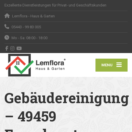
Exzellente Dienstleistungen für Privat- und Geschäftskunden
Lemflora - Haus & Garten
05443 - 99 83 005
Mo - Sa: 08:00 - 18:00
MENU
Gebäudereinigung
– 49459