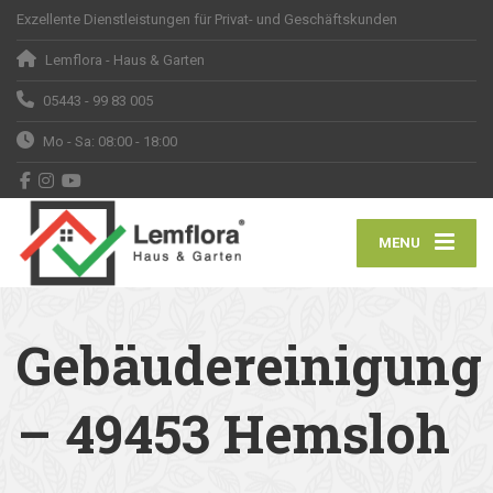
Exzellente Dienstleistungen für Privat- und Geschäftskunden
Lemflora - Haus & Garten
05443 - 99 83 005
Mo - Sa: 08:00 - 18:00
MENU
Gebäudereinigung
– 49453 Hemsloh