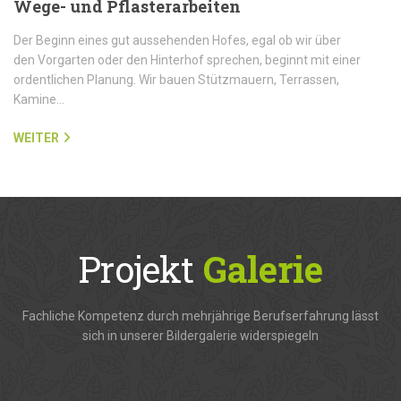
Wege- und Pflasterarbeiten
Der Beginn eines gut aussehenden Hofes, egal ob wir über
den Vorgarten oder den Hinterhof sprechen, beginnt mit einer
ordentlichen Planung. Wir bauen Stützmauern, Terrassen,
Kamine…
WEITER
Projekt
Galerie
Fachliche Kompetenz durch mehrjährige Berufserfahrung lässt
sich in unserer Bildergalerie widerspiegeln