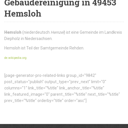
Gebäudereinigung in 49453
Hemsloh
Hemsloh
(
niederdeutsch
Hemzel
) ist eine Gemeinde im Landkreis
Diepholz in Niedersachsen.
Hemsloh ist Teil der Samtgemeinde Rehden.
de.wikipedia.org
[page-generator-pro-related-links group_id="9842"
post_status="publish" output_type="prev_next" limit="0"
columns="1" link_title="%title" link_anchor_title="%title"
link_featured_image="0" parent_title="%title" next_title="%title"
prev_title="%title" orderby="title" order="asc"]