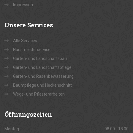
Impressum
Unsere
Services
Alle Services
Hausmeisterservice
Garten- und Landschaftsbau
Garten- und Landschaftspflege
Garten- und Rasenbewässerung
Baumpflege und Heckenschnitt
Wege- und Pflasterarbeiten
Öffnungszeiten
Montag
08:00 - 18:00