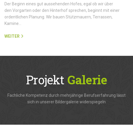
Der Beginn eines gut aussehenden Hofes, egal ob wir über
den Vorgarten oder den Hinterhof sprechen, beginnt mit einer
ordentlichen Planung. Wir bauen Stützmauern, Terrassen,
Kamine…
WEITER
Projekt
Galerie
Fachliche Kompetenz durch mehrjährige Berufserfahrung lässt
sich in unserer Bildergalerie widerspiegeln