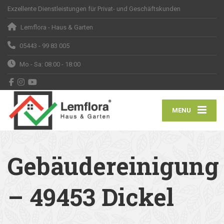
Exzellente Dienstleistungen für Privat- und Geschäftskunden
Lemflora - Haus & Garten
05443 - 99 83 005
Mo - Sa: 08:00 - 18:00
MENU
Gebäudereinigung
– 49453 Dickel