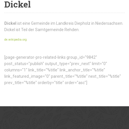
Dickel
Dickel
ist eine Gemeinde im Landkreis Diepholz in Niedersachsen.
Dickel ist Teil der Samtgemeinde Rehden.
de.wikipedia.org
[page-generator-pro-related-links group_id="9842"
post_status="publish" output_type="prev_next" limit="0"
columns="1" link_title="%title" link_anchor_title="%title"
link_featured_image="0" parent_title="%title" next_title="%title"
prev_title="%title" orderby="title" order="asc"]