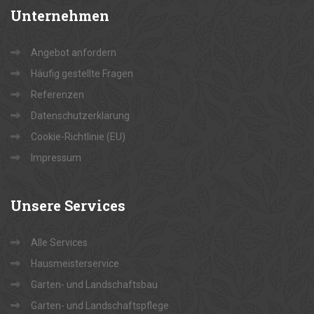
Unternehmen
Angebot anfordern
Häufig gestellte Fragen
Referenzen
Datenschutzerklärung
Cookie-Richtlinie (EU)
Impressum
Unsere
Services
Alle Services
Hausmeisterservice
Garten- und Landschaftsbau
Garten- und Landschaftspflege