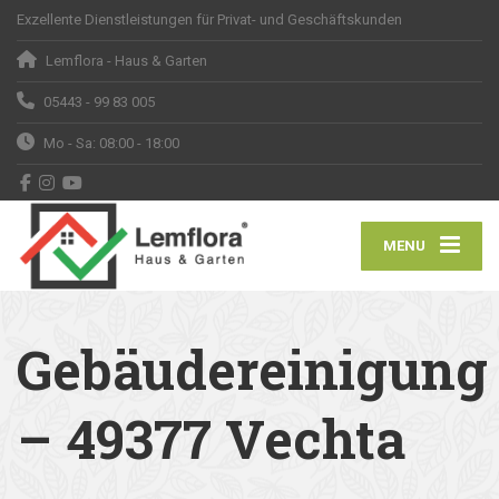
Exzellente Dienstleistungen für Privat- und Geschäftskunden
Lemflora - Haus & Garten
05443 - 99 83 005
Mo - Sa: 08:00 - 18:00
MENU
Gebäudereinigung
– 49377 Vechta