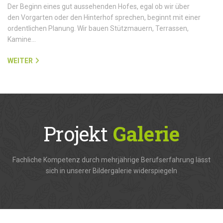
Der Beginn eines gut aussehenden Hofes, egal ob wir über
den Vorgarten oder den Hinterhof sprechen, beginnt mit einer
ordentlichen Planung. Wir bauen Stützmauern, Terrassen,
Kamine…
WEITER
Projekt
Galerie
Fachliche Kompetenz durch mehrjährige Berufserfahrung lässt
sich in unserer Bildergalerie widerspiegeln