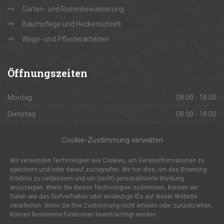
Garten- und Rasenbewässerung
Baumpflege und Heckenschnitt
Wege- und Pflasterarbeiten
Öffnungszeiten
Montag
08:00 - 18:00
Dienstag
08:00 - 18:00
Mittwoch
08:00 - 18:00
Cookie-Zustimmung verwalten
Donnerstag
08:00 - 18:00
Wir verwenden Technologien wie Cookies, um Geräteinformationen zu
Freitag
08:00 - 18:00
speichern und/oder darauf zuzugreifen. Wir tun dies, um das Browsing-
Erlebnis zu verbessern und um (nicht) personalisierte Werbung
Samstag
08:00 - 18:00
anzuzeigen. Wenn Sie diesen Technologien zustimmen, können wir
Sonntag
Daten wie das Surfverhalten oder eindeutige IDs auf dieser Website
Geschlossen
verarbeiten. Wenn Sie Ihre Zustimmung nicht erteilen oder zurückziehen,
können bestimmte Funktionen beeinträchtigt werden.