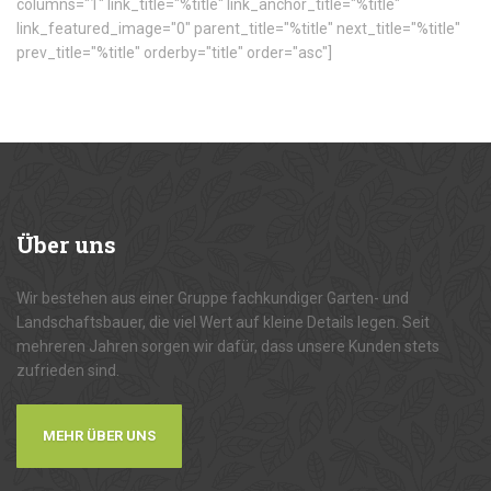
columns="1" link_title="%title" link_anchor_title="%title"
link_featured_image="0" parent_title="%title" next_title="%title"
prev_title="%title" orderby="title" order="asc"]
Über
uns
Wir bestehen aus einer Gruppe fachkundiger Garten- und
Landschaftsbauer, die viel Wert auf kleine Details legen. Seit
mehreren Jahren sorgen wir dafür, dass unsere Kunden stets
zufrieden sind.
MEHR ÜBER UNS