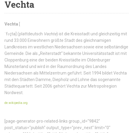
Vechta
Vechta
[
ˈfɛçta
] (plattdeutsch
Vechte
) ist die Kreisstadt und gleichzeitig mit
rund 33.000 Einwohnern größte Stadt des gleichnamigen
Landkreises im westlichen Niedersachsen sowie eine selbständige
Gemeinde. Die als „Reiterstadt“ bekannte Universitätsstadt ist mit
Cloppenburg eine der beiden Kreisstädte im Oldenburger
Münsterland und wird in der Raumordnung des Landes
Niedersachsen als Mittelzentrum geführt. Seit 1994 bildet Vechta
mit den Städten Damme, Diepholz und Lohne das sogenannte
Städtequartett. Seit 2006 gehört Vechta zur Metropolregion
Nordwest.
de.wikipedia.org
[page-generator-pro-related-links group_id="9842"
post_status="publish" output_type="prev_next" limit="0"