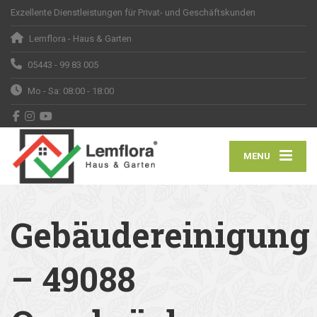
Exzellente Dienstleistungen für Privat- und Geschäftskunden
Lemflora - Haus & Garten
05443 - 99 83 005
Mo - Sa: 08:00 - 18:00
MENU
Gebäudereinigung
– 49088