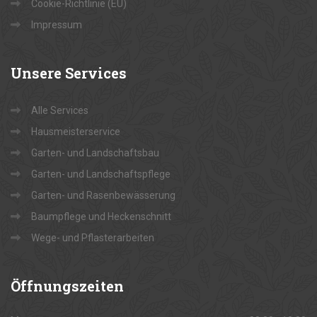
Cookie-Richtlinie (EU)
Impressum
Unsere
Services
Alle Services
Hausmeisterservice
Garten- und Landschaftsbau
Garten- und Landschaftspflege
Garten- und Rasenbewässerung
Baumpflege und Heckenschnitt
Wege- und Pflasterarbeiten
Öffnungszeiten