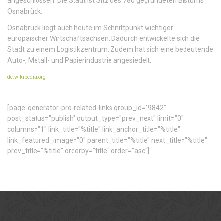
angeschlossen. Die Stadt ist Sitz des 780 gegründeten Bistums
Osnabrück.
Osnabrück liegt auch heute im Schnittpunkt wichtiger
europäischer Wirtschaftsachsen. Dadurch entwickelte sich die
Stadt zu einem Logistikzentrum. Zudem hat sich eine bedeutende
Auto-, Metall- und Papierindustrie angesiedelt.
de.wikipedia.org
[page-generator-pro-related-links group_id="9842"
post_status="publish" output_type="prev_next" limit="0"
columns="1" link_title="%title" link_anchor_title="%title"
link_featured_image="0" parent_title="%title" next_title="%title"
prev_title="%title" orderby="title" order="asc"]