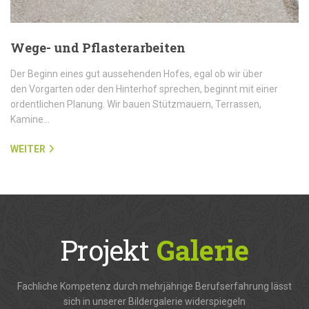
Wege- und Pflasterarbeiten
Der Beginn eines gut aussehenden Hofes, egal ob wir über
den Vorgarten oder den Hinterhof sprechen, beginnt mit einer
ordentlichen Planung. Wir bauen Stützmauern, Terrassen,
Kamine…
WEITER
Projekt
Galerie
Fachliche Kompetenz durch mehrjährige Berufserfahrung lässt
sich in unserer Bildergalerie widerspiegeln