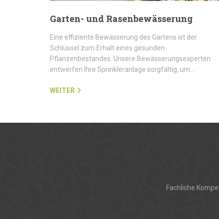
Garten- und Rasenbewässerung
Eine effiziente Bewässerung des Gartens ist der
Schlüssel zum Erhalt eines gesunden
Pflanzenbestandes. Unsere Bewässerungsexperten
entwerfen Ihre Sprinkleranlage sorgfältig, um…
WEITER
Fachliche Kompet