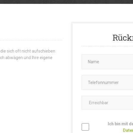
Rück
 die sich oft nicht aufschieben
 sich abwägen und Ihre eigene
Ich bin mit 
Date