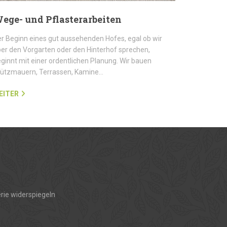
ege- und Pflasterarbeiten
r Beginn eines gut aussehenden Hofes, egal ob wir
er den Vorgarten oder den Hinterhof sprechen,
ginnt mit einer ordentlichen Planung. Wir bauen
tützmauern, Terrassen, Kamine…
EITER
rie widerspiegeln