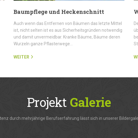
Baumpflege und Heckenschnitt
W
Auch wenn das Entfernen von Bäumen das letzte Mittel
De
ist, nicht selten ist es aus Sicherheitsgründen notwendig
üb
und damit unvermeidbar. Kranke Bäume, Bäume deren
be
Wurzeln ganze Pflasterwege…
S
WEITER
W
Projekt
Galerie
enz durch mehrjährige Berufserfahrung lässt sich in unserer Bildergale