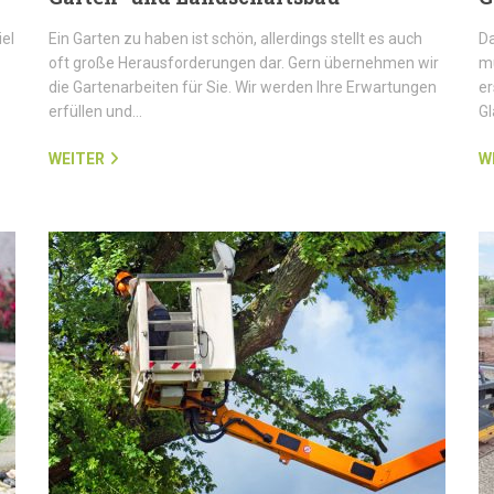
iel
Ein Garten zu haben ist schön, allerdings stellt es auch
Da
oft große Herausforderungen dar. Gern übernehmen wir
mü
die Gartenarbeiten für Sie. Wir werden Ihre Erwartungen
er
erfüllen und…
G
WEITER
W