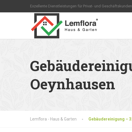
Exzellente Dienstleistungen für Privat- und Geschäftskunden
Gebäudereinig
Oeynhausen
Lemflora - Haus & Garten
Gebäudereinigung – 3