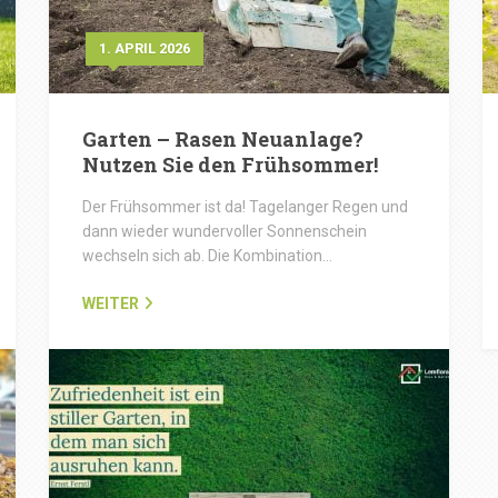
1. APRIL 2026
Garten – Rasen Neuanlage?
Nutzen Sie den Frühsommer!
Der Frühsommer ist da! Tagelanger Regen und
dann wieder wundervoller Sonnenschein
wechseln sich ab. Die Kombination…
WEITER