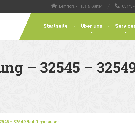
Lemflora - Haus & Garten
05443 -
Startseite
Über uns
Service
ung – 32545 – 3254
2545 – 32549 Bad Oeynhausen