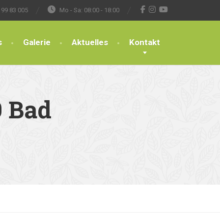
 99 83 005
Mo - Sa: 08:00 - 18:00
s
Galerie
Aktuelles
Kontakt
9 Bad