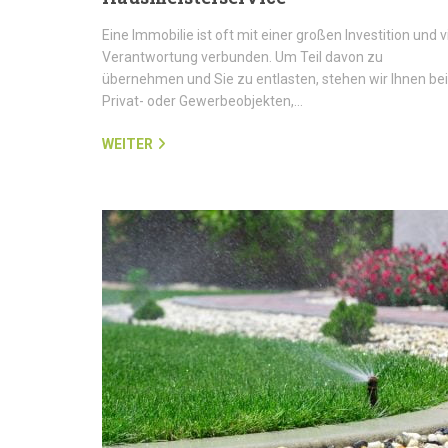
Eine Immobilie ist oft mit einer großen Investition und v
Verantwortung verbunden. Um Teil davon zu
übernehmen und Sie zu entlasten, stehen wir Ihnen bei
Privat- oder Gewerbeobjekten,…
WEITER