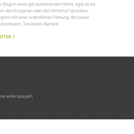
r Beginn eines gut aussehenden Hofes, egal ob wir
er den Vorgarten oder den Hinterhof sprechen,
ginnt mit einer ordentlichen Planung. Wir bauen
tützmauern, Terrassen, Kamine…
EITER
rie widerspiegeln