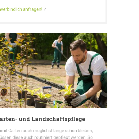
nverbindlich anfragen!
✓
arten- und Landschaftspflege
mit Gärten auch möglichst lange schön bleiben,
ssen diese auch routiniert gepflegt werden. So