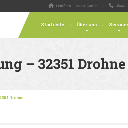
Lemflora - Haus & Garten
05443 -
Startseite
Über uns
Service
ung – 32351 Drohne
32351 Drohne