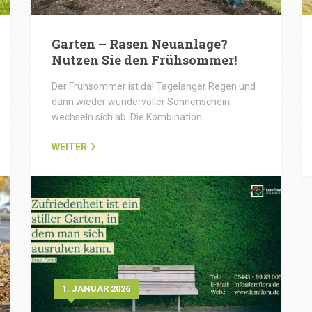
Garten – Rasen Neuanlage?
Nutzen Sie den Frühsommer!
Der Frühsommer ist da! Tagelanger Regen und
dann wieder wundervoller Sonnenschein
wechseln sich ab. Die Kombination…
WEITER
1. JANUAR 2026