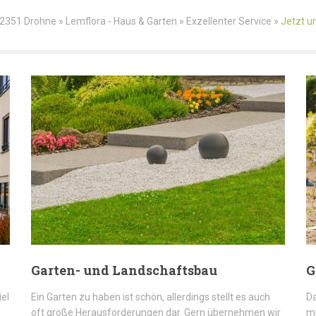
351 Drohne » Lemflora - Haus & Garten » Exzellenter Service »
Jetzt u
Garten- und Landschaftsbau
G
iel
Ein Garten zu haben ist schön, allerdings stellt es auch
Da
oft große Herausforderungen dar. Gern übernehmen wir
mü