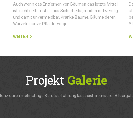
Auch wenn das Entfernen von Bäumen das letzte Mittel
De
ist, nicht selten ist es aus Sicherheitsgründen notwendig
üb
und damit unvermeidbar. Kranke Bäume, Bäume deren
be
Wurzeln ganze Pflasterwege…
S
WEITER
W
Projekt
Galerie
enz durch mehrjährige Berufserfahrung lässt sich in unserer Bildergale