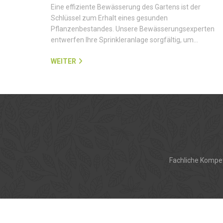
Eine effiziente Bewässerung des Gartens ist der
Schlüssel zum Erhalt eines gesunden
Pflanzenbestandes. Unsere Bewässerungsexperten
entwerfen Ihre Sprinkleranlage sorgfältig, um…
WEITER
Fachliche Kompet