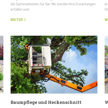
die Gartenarbeiten für Sie. Wir werden Ihre Erwartungen
er
erfüllen und…
G
WEITER
W
Baumpflege und Heckenschnitt
W