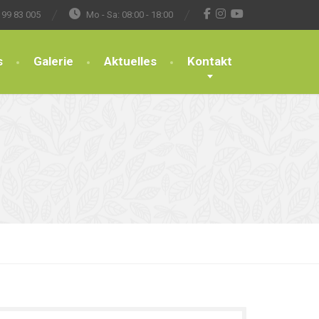
 99 83 005
Mo - Sa: 08:00 - 18:00
s
Galerie
Aktuelles
Kontakt