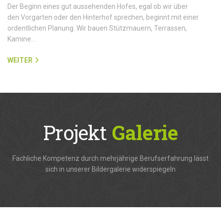
Der Beginn eines gut aussehenden Hofes, egal ob wir über
den Vorgarten oder den Hinterhof sprechen, beginnt mit einer
ordentlichen Planung. Wir bauen Stützmauern, Terrassen,
Kamine…
WEITER
Projekt
Galerie
Fachliche Kompetenz durch mehrjährige Berufserfahrung lässt
sich in unserer Bildergalerie widerspiegeln