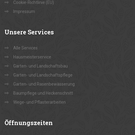
Cookie-Richtlinie (EU)
Impressum
Unsere
Services
Alle Services
Hausmeisterservice
Garten- und Landschaftsbau
Garten- und Landschaftspflege
Garten- und Rasenbewässerung
Baumpflege und Heckenschnitt
Wege- und Pflasterarbeiten
Öffnungszeiten