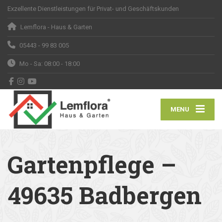
Exzellente Dienstleistungen für Privat- und Geschäftskunden
Lemflora - Haus & Garten
05443 - 99 83 005
Mo - Sa: 08:00 - 18:00
MENU
Gartenpflege –
49635 Badbergen