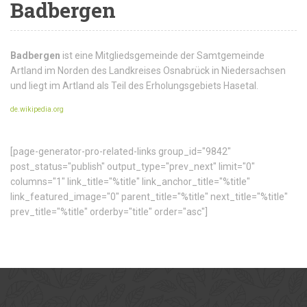
Badbergen
Badbergen
ist eine Mitgliedsgemeinde der Samtgemeinde
Artland im Norden des Landkreises Osnabrück in Niedersachsen
und liegt im Artland als Teil des Erholungsgebiets Hasetal.
de.wikipedia.org
[page-generator-pro-related-links group_id="9842"
post_status="publish" output_type="prev_next" limit="0"
columns="1" link_title="%title" link_anchor_title="%title"
link_featured_image="0" parent_title="%title" next_title="%title"
prev_title="%title" orderby="title" order="asc"]