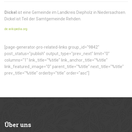
Dickel
ist eine Gemeinde im Landkreis Diepholz in Niedersachsen.
Dickel ist Teil der Samtgemeinde Rehden.
de.wikipedia.org
[page-generator-pro-related-links group_id="9842"
post_status="publish" output_type="prev_next" limit="0"
columns="1" link_title="%title" link_anchor_title="%title"
link_featured_image="0" parent_title="%title" next_title="%title"
prev_title="%title" orderby="title" order="asc"]
Über
uns