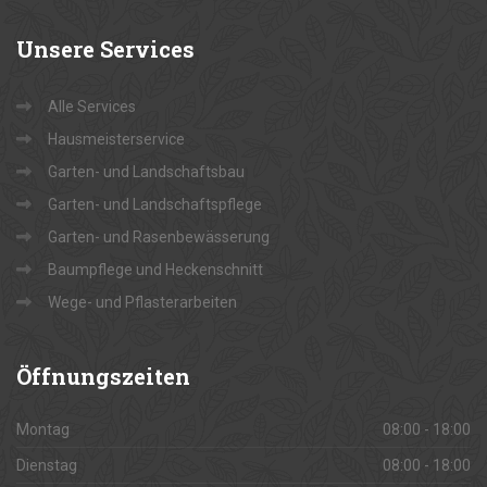
Unsere
Services
Alle Services
Hausmeisterservice
Garten- und Landschaftsbau
Garten- und Landschaftspflege
Garten- und Rasenbewässerung
Baumpflege und Heckenschnitt
Wege- und Pflasterarbeiten
Öffnungszeiten
Montag
08:00 - 18:00
Dienstag
08:00 - 18:00