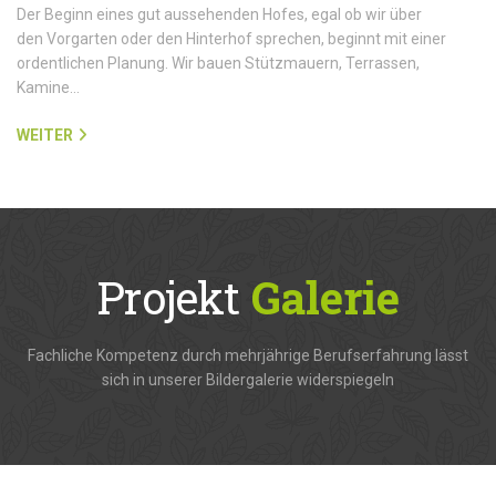
Der Beginn eines gut aussehenden Hofes, egal ob wir über
den Vorgarten oder den Hinterhof sprechen, beginnt mit einer
ordentlichen Planung. Wir bauen Stützmauern, Terrassen,
Kamine…
WEITER
Projekt
Galerie
Fachliche Kompetenz durch mehrjährige Berufserfahrung lässt
sich in unserer Bildergalerie widerspiegeln