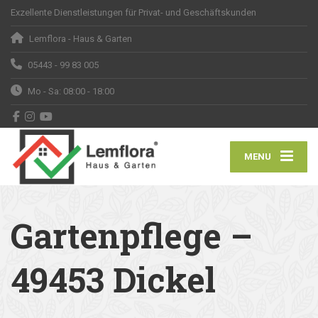
Exzellente Dienstleistungen für Privat- und Geschäftskunden
Lemflora - Haus & Garten
05443 - 99 83 005
Mo - Sa: 08:00 - 18:00
MENU
Gartenpflege –
49453 Dickel