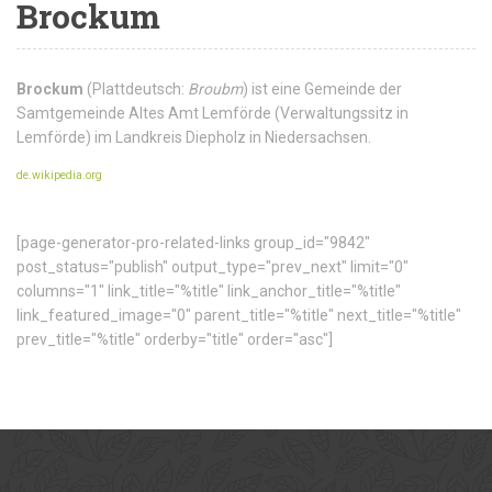
Brockum
Brockum
(Plattdeutsch:
Broubm
) ist eine Gemeinde der
Samtgemeinde Altes Amt Lemförde (Verwaltungssitz in
Lemförde) im Landkreis Diepholz in Niedersachsen.
de.wikipedia.org
[page-generator-pro-related-links group_id="9842"
post_status="publish" output_type="prev_next" limit="0"
columns="1" link_title="%title" link_anchor_title="%title"
link_featured_image="0" parent_title="%title" next_title="%title"
prev_title="%title" orderby="title" order="asc"]