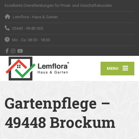
Exzellente Dienstleistungen für Privat- und Geschäftskunden
Lemflora - Haus & Garten
05443 - 99 83 005
Mo - Sa: 08:00 - 18:00
MENU
Gartenpflege –
49448 Brockum