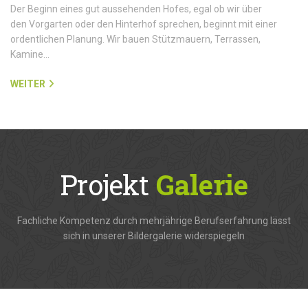
Der Beginn eines gut aussehenden Hofes, egal ob wir über
den Vorgarten oder den Hinterhof sprechen, beginnt mit einer
ordentlichen Planung. Wir bauen Stützmauern, Terrassen,
Kamine…
WEITER
Projekt
Galerie
Fachliche Kompetenz durch mehrjährige Berufserfahrung lässt
sich in unserer Bildergalerie widerspiegeln