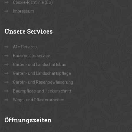
Cookie-Richtlinie (EU)
Impressum
Unsere
Services
Alle Services
Hausmeisterservice
Garten- und Landschaftsbau
Garten- und Landschaftspflege
Garten- und Rasenbewässerung
Baumpflege und Heckenschnitt
Wege- und Pflasterarbeiten
Öffnungszeiten