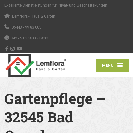
Exzellente Dienstleistungen für Privat- und Geschäftskunden
Lemflora - Haus & Garten
05443 - 99 83 005
Mo - Sa: 08:00 - 18:00
MENU
Gartenpflege –
32545 Bad