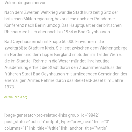
Volmerdingsen hervor.
Nach dem Zweiten Weltkrieg war die Stadt kurzzeitig Sitz der
britischen Militärregierung, bevor diese nach der Potsdamer
Konferenz nach Berlin umzog. Das Hauptquartier der britischen
Rheinarmee blieb aber noch bis 1954 in Bad Oeynhausen.
Bad Oeynhausen ist mit knapp 50.000 Einwohnern die
zweitgrößte Stadt im Kreis. Sie liegt zwischen dem Wiehengebirge
im Norden und dem Lipper Bergland im Süden im Tal der Werre,
die im Stadtteil Rehme in die Weser mündet. Ihre heutige
Ausdehnung erhielt die Stadt durch den Zusammenschluss der
früheren Stadt Bad Oeynhausen mit umliegenden Gemeinden des
ehemaligen Amtes Rehme durch das Bielefeld-Gesetz im Jahre
1973.
de.wikipedia.org
[page-generator-pro-related-links group_id="9842"
post_status="publish" output_type="prev_next" limit="0"
columns="1" link_title="%title" link_anchor_title="%title"