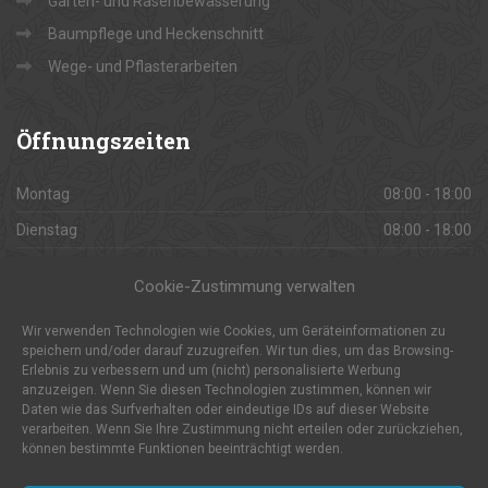
Garten- und Rasenbewässerung
Baumpflege und Heckenschnitt
Wege- und Pflasterarbeiten
Öffnungszeiten
Montag
08:00 - 18:00
Dienstag
08:00 - 18:00
Mittwoch
08:00 - 18:00
Cookie-Zustimmung verwalten
Donnerstag
08:00 - 18:00
Wir verwenden Technologien wie Cookies, um Geräteinformationen zu
Freitag
08:00 - 18:00
speichern und/oder darauf zuzugreifen. Wir tun dies, um das Browsing-
Erlebnis zu verbessern und um (nicht) personalisierte Werbung
Samstag
08:00 - 18:00
anzuzeigen. Wenn Sie diesen Technologien zustimmen, können wir
Sonntag
Daten wie das Surfverhalten oder eindeutige IDs auf dieser Website
Geschlossen
verarbeiten. Wenn Sie Ihre Zustimmung nicht erteilen oder zurückziehen,
können bestimmte Funktionen beeinträchtigt werden.