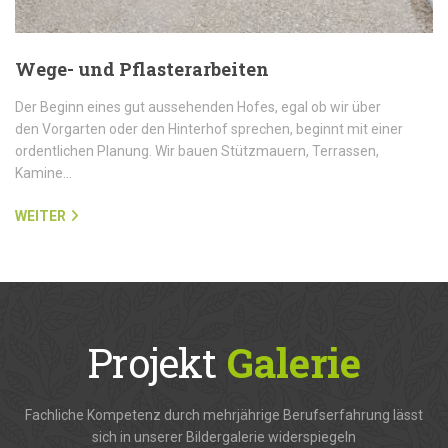
Wege- und Pflasterarbeiten
Der Beginn eines gut aussehenden Hofes, egal ob wir über
den Vorgarten oder den Hinterhof sprechen, beginnt mit einer
ordentlichen Planung. Wir bauen Stützmauern, Terrassen,
Kamine…
WEITER
Projekt
Galerie
Fachliche Kompetenz durch mehrjährige Berufserfahrung lässt
sich in unserer Bildergalerie widerspiegeln