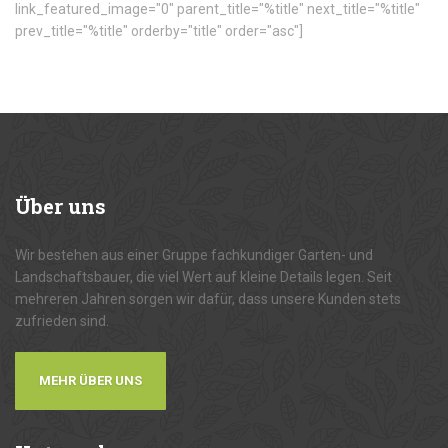
link_featured_image="0" parent_title="%title" next_title="%title"
prev_title="%title" orderby="title" order="asc"]
Über
uns
Wir bestehen aus einer Gruppe fachkundiger Garten- und
Landschaftsbauer, die viel Wert auf kleine Details legen. Seit
mehreren Jahren sorgen wir dafür, dass unsere Kunden stets
zufrieden sind.
MEHR ÜBER UNS