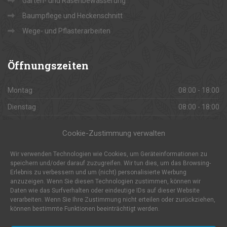
Garten- und Rasenbewässerung
Baumpflege und Heckenschnitt
Wege- und Pflasterarbeiten
Öffnungszeiten
Montag
08:00 - 18:00
Dienstag
08:00 - 18:00
Mittwoch
08:00 - 18:00
Cookie-Zustimmung verwalten
Donnerstag
08:00 - 18:00
Wir verwenden Technologien wie Cookies, um Geräteinformationen zu
Freitag
08:00 - 18:00
speichern und/oder darauf zuzugreifen. Wir tun dies, um das Browsing-
Erlebnis zu verbessern und um (nicht) personalisierte Werbung
Samstag
08:00 - 18:00
anzuzeigen. Wenn Sie diesen Technologien zustimmen, können wir
Sonntag
Daten wie das Surfverhalten oder eindeutige IDs auf dieser Website
Geschlossen
verarbeiten. Wenn Sie Ihre Zustimmung nicht erteilen oder zurückziehen,
können bestimmte Funktionen beeinträchtigt werden.