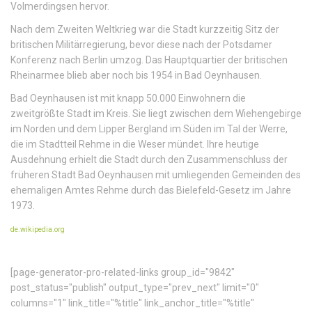
Volmerdingsen hervor.
Nach dem Zweiten Weltkrieg war die Stadt kurzzeitig Sitz der
britischen Militärregierung, bevor diese nach der Potsdamer
Konferenz nach Berlin umzog. Das Hauptquartier der britischen
Rheinarmee blieb aber noch bis 1954 in Bad Oeynhausen.
Bad Oeynhausen ist mit knapp 50.000 Einwohnern die
zweitgrößte Stadt im Kreis. Sie liegt zwischen dem Wiehengebirge
im Norden und dem Lipper Bergland im Süden im Tal der Werre,
die im Stadtteil Rehme in die Weser mündet. Ihre heutige
Ausdehnung erhielt die Stadt durch den Zusammenschluss der
früheren Stadt Bad Oeynhausen mit umliegenden Gemeinden des
ehemaligen Amtes Rehme durch das Bielefeld-Gesetz im Jahre
1973.
de.wikipedia.org
[page-generator-pro-related-links group_id="9842"
post_status="publish" output_type="prev_next" limit="0"
columns="1" link_title="%title" link_anchor_title="%title"