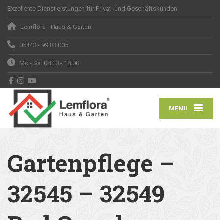
Exzellente Dienstleistungen für Privat- und Geschäftskunden
Lemflora - Haus & Garten
05443 - 99 83 005
Mo - Sa: 08:00 - 18:00
MENU
Gartenpflege –
32545 – 32549