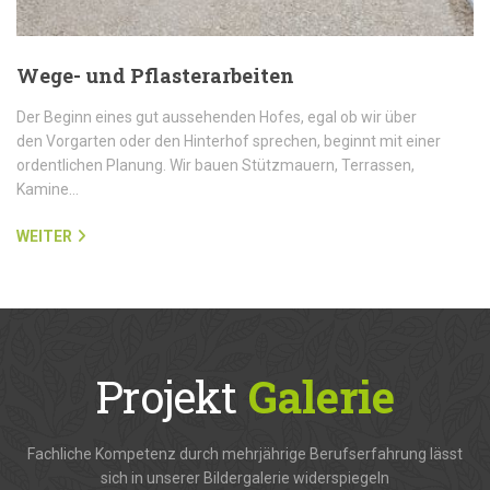
Wege- und Pflasterarbeiten
Der Beginn eines gut aussehenden Hofes, egal ob wir über
den Vorgarten oder den Hinterhof sprechen, beginnt mit einer
ordentlichen Planung. Wir bauen Stützmauern, Terrassen,
Kamine…
WEITER
Projekt
Galerie
Fachliche Kompetenz durch mehrjährige Berufserfahrung lässt
sich in unserer Bildergalerie widerspiegeln