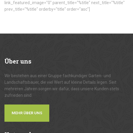
link_featured_image="0" parent_title="%title" next_title="%title"
prev_title="%title" orderby="title" order="asc"]
Über
uns
Wir bestehen aus einer Gruppe fachkundiger Garten- und
Landschaftsbauer, die viel Wert auf kleine Details legen. Seit
mehreren Jahren sorgen wir dafür, dass unsere Kunden stets
zufrieden sind.
MEHR ÜBER UNS